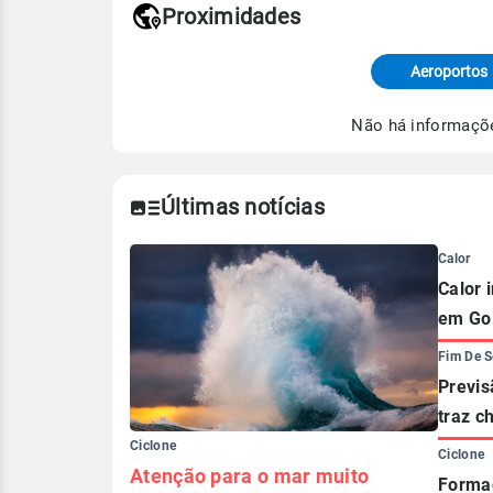
Proximidades
Fonte: dados combinados de estaçõe
de Tempo e Estudos Climáticos (CP
Aeroportos
Para obter mais informações sobre 
Não há informaçõ
Últimas notícias
Calor
Calor 
em Go
Fim De 
Previs
traz c
Ciclone
Ciclone
Atenção para o mar muito
Formaç