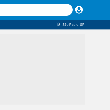
Faça
seu
login
São Paulo, SP