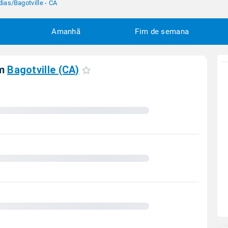
dias
/
Bagotville - CA
Amanhã
Fim de semana
em
Bagotville (CA)