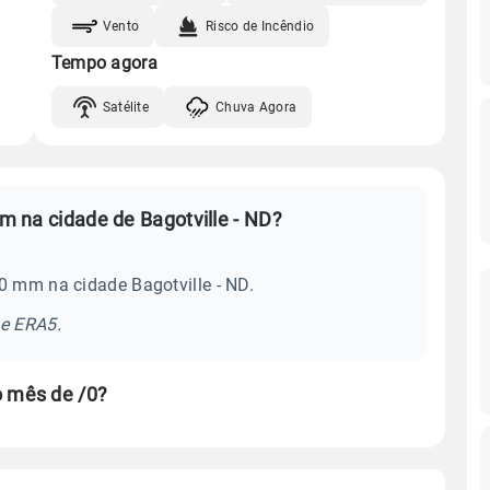
Vento
Risco de Incêndio
Tempo agora
Satélite
Chuva Agora
Qual é a média mensal de chuva em na cidade de Bagotville - ND?
0 mm na cidade Bagotville - ND.
se ERA5.
o mês de /0?