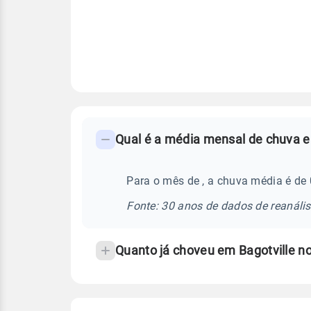
FAQ
-
Perguntas
frequentes
Para o mês de , a chuva média é de 
sobre
Fonte: 30 anos de dados de reanáli
chuva
e
Quanto já choveu em Bagotville n
temperatura