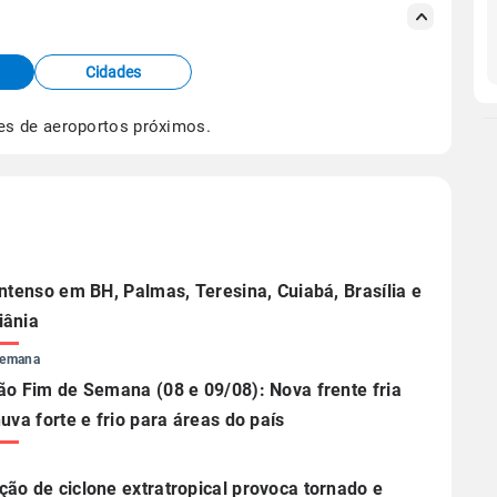
s meteorológicas e satélite do Centro de Previsão
TEC).
Cidades
os dados climáticos,
clique aqui.
es de aeroportos próximos.
intenso em BH, Palmas, Teresina, Cuiabá, Brasília e
iânia
Semana
ão Fim de Semana (08 e 09/08): Nova frente fria
huva forte e frio para áreas do país
ão de ciclone extratropical provoca tornado e