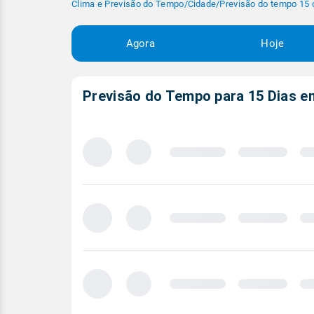
Clima e Previsão do Tempo
/
Cidade
/
Previsão do tempo 15 
Agora
Hoje
Previsão do Tempo para 15 Dias 
Carregando
previsão
meteorológica
para
15
dias