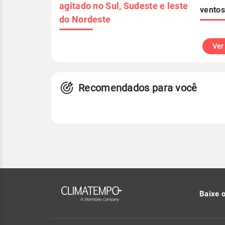
agitado no Sul, Sudeste e leste
ventos
do Nordeste
Ver
Recomendados para você
Baixe 