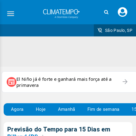
Faç
seu
logi
São Paulo, SP
El Niño já é forte e ganhará mais força até a
arrow_forward
newspaper
primavera
Agora
Hoje
Amanhã
Fim de semana
15
Previsão do Tempo para 15 Dias em