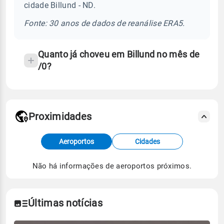
cidade Billund - ND.
chuva
e
Fonte: 30 anos de dados de reanálise ERA5.
temperatura
Quanto já choveu em Billund no mês de
/0?
Proximidades
Fonte: dados combinados de estações
Aeroportos
Cidades
meteorológicas e satélite do Centro de Previsão
de Tempo e Estudos Climáticos (CPTEC).
Não há informações de aeroportos próximos.
Para obter mais informações sobre os dados
climáticos,
clique aqui.
Últimas notícias