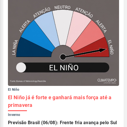
El Niño
El Niño já é forte e ganhará mais força até a
primavera
Inverno
Previsão Brasil (06/08): Frente fria avança pelo Sul