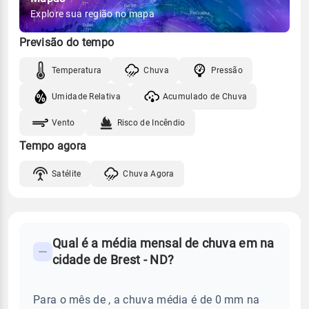
Explore sua região no mapa
Previsão do tempo
Temperatura
Chuva
Pressão
Umidade Relativa
Acumulado de Chuva
Vento
Risco de Incêndio
Tempo agora
Satélite
Chuva Agora
FAQ
Qual é a média mensal de chuva em na
-
cidade de Brest - ND?
Perguntas
frequentes
Para o mês de , a chuva média é de 0 mm na
sobre