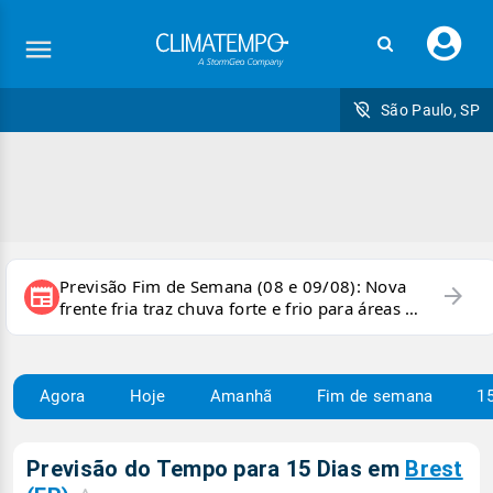
Faç
seu
logi
São Paulo, SP
Previsão Fim de Semana (08 e 09/08): Nova
arrow_forward
newspaper
frente fria traz chuva forte e frio para áreas do
país
Agora
Hoje
Amanhã
Fim de semana
15
Previsão do Tempo para 15 Dias em
Brest