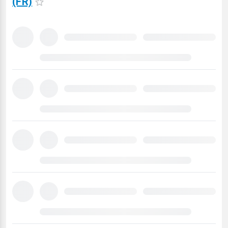
(FR)
Carregando
previsão
meteorológica
para
15
dias