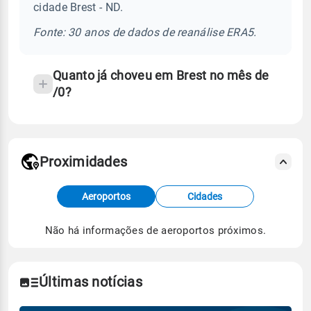
cidade Brest - ND.
chuva
e
Fonte: 30 anos de dados de reanálise ERA5.
temperatura
Quanto já choveu em Brest no mês de
/0?
Proximidades
Fonte: dados combinados de estações
Aeroportos
Cidades
meteorológicas e satélite do Centro de Previsão
de Tempo e Estudos Climáticos (CPTEC).
Não há informações de aeroportos próximos.
Para obter mais informações sobre os dados
climáticos,
clique aqui.
Últimas notícias