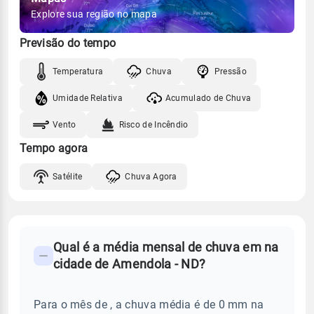
Explore sua região no mapa
Previsão do tempo
Temperatura
Chuva
Pressão
Umidade Relativa
Acumulado de Chuva
Vento
Risco de Incêndio
Tempo agora
Satélite
Chuva Agora
FAQ
Qual é a média mensal de chuva em na
-
cidade de Amendola - ND?
Perguntas
frequentes
Para o mês de , a chuva média é de 0 mm na
sobre