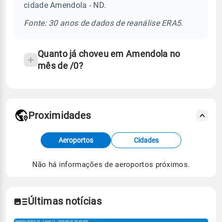
cidade Amendola - ND.
chuva
e
Fonte: 30 anos de dados de reanálise ERA5.
temperatura
Quanto já choveu em Amendola no
mês de /0?
Proximidades
Fonte: dados combinados de estações
Aeroportos
Cidades
meteorológicas e satélite do Centro de Previsão
de Tempo e Estudos Climáticos (CPTEC).
Não há informações de aeroportos próximos.
Para obter mais informações sobre os dados
climáticos,
clique aqui.
Últimas notícias