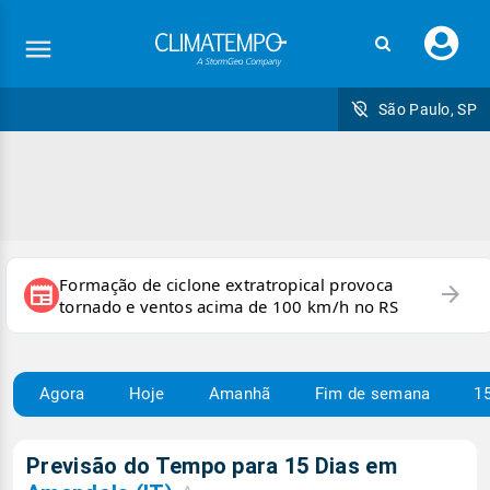
Faç
seu
logi
São Paulo, SP
Formação de ciclone extratropical provoca
arrow_forward
newspaper
tornado e ventos acima de 100 km/h no RS
Agora
Hoje
Amanhã
Fim de semana
15
Previsão do Tempo para 15 Dias em