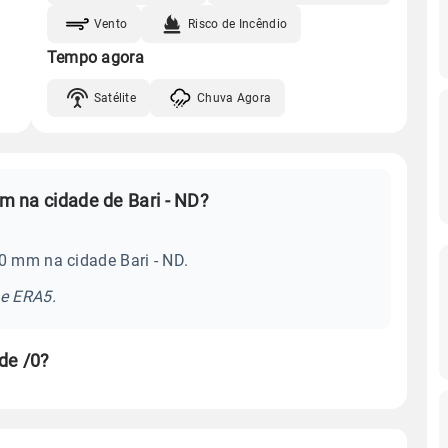
Vento
Risco de Incêndio
Tempo agora
Satélite
Chuva Agora
Qual é a média mensal de chuva em na cidade de Bari - ND?
0 mm na cidade Bari - ND.
se ERA5.
de /0?