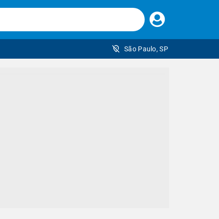
Faça
seu
login
São Paulo, SP