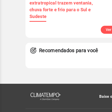
extratropical trazem ventania,
chuva forte e frio para o Sul e
Sudeste
Ver
Recomendados para você
Baixe 