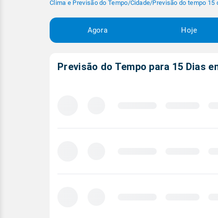
Clima e Previsão do Tempo
/
Cidade
/
Previsão do tempo 15 
Agora
Hoje
Previsão do Tempo para 15 Dias 
Carregando
previsão
meteorológica
para
15
dias