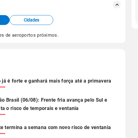
s meteorológicas e satélite do Centro de Previsão
TEC).
Cidades
os dados climáticos,
clique aqui.
es de aeroportos próximos.
o já é forte e ganhará mais força até a primavera
ão Brasil (06/08): Frente fria avança pelo Sul e
a o risco de temporais e ventania
e termina a semana com novo risco de ventania