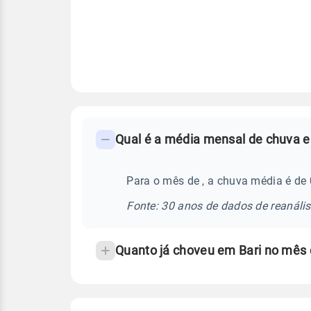
FAQ
-
Perguntas
frequentes
Para o mês de , a chuva média é de 
sobre
Fonte: 30 anos de dados de reanáli
chuva
e
Quanto já choveu em Bari no mês 
temperatura