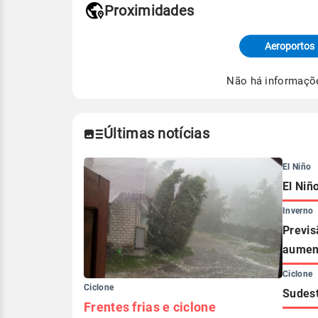
Proximidades
Fonte: dados combinados de estaçõe
de Tempo e Estudos Climáticos (CP
Aeroportos
Para obter mais informações sobre 
Não há informaçõ
Últimas notícias
El Niño
El Niñ
Inverno
Previs
aument
Ciclone
Ciclone
Sudest
Frentes frias e ciclone