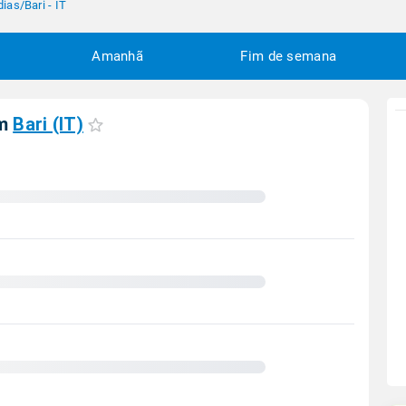
dias
/
Bari - IT
Amanhã
Fim de semana
em
Bari (IT)