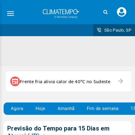
Faç
seu
logi
São Paulo, SP
arrow_forward
newspaper
Frente fria alivia calor de 40°C no Sudeste
Agora
Hoje
Amanhã
Fim de semana
15
Previsão do Tempo para 15 Dias em