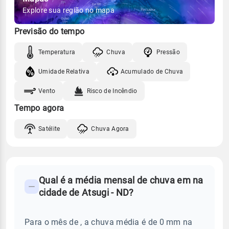
Explore sua região no mapa
Previsão do tempo
Temperatura
Chuva
Pressão
Umidade Relativa
Acumulado de Chuva
Vento
Risco de Incêndio
Tempo agora
Satélite
Chuva Agora
FAQ
Qual é a média mensal de chuva em na
-
cidade de Atsugi - ND?
Perguntas
frequentes
Para o mês de , a chuva média é de 0 mm na
sobre