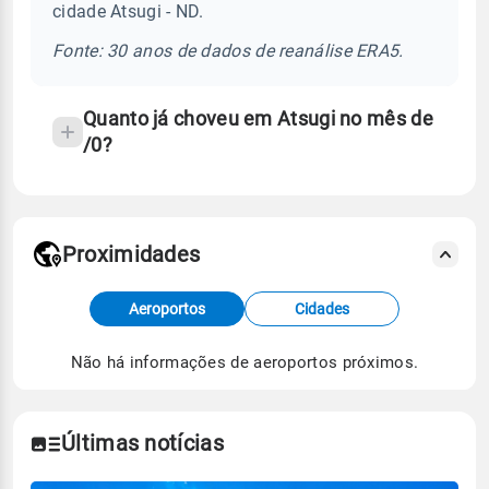
cidade Atsugi - ND.
chuva
e
Fonte: 30 anos de dados de reanálise ERA5.
temperatura
Quanto já choveu em Atsugi no mês de
/0?
Proximidades
Fonte: dados combinados de estações
Aeroportos
Cidades
meteorológicas e satélite do Centro de Previsão
de Tempo e Estudos Climáticos (CPTEC).
Não há informações de aeroportos próximos.
Para obter mais informações sobre os dados
climáticos,
clique aqui.
Últimas notícias