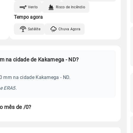
Vento
Risco de Incêndio
Tempo agora
Satélite
Chuva Agora
Qual é a média mensal de chuva em na cidade de Kakamega - ND?
e 0 mm na cidade Kakamega - ND.
se ERA5.
o mês de /0?