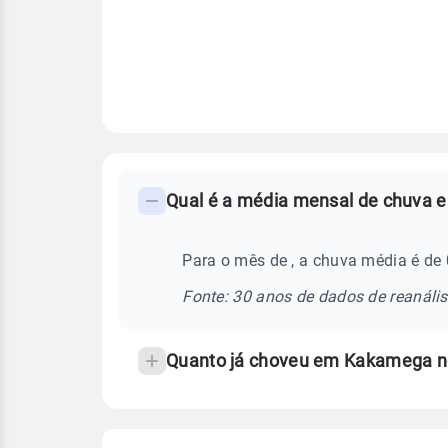
FAQ
-
Perguntas
frequentes
Para o mês de , a chuva média é d
sobre
Fonte: 30 anos de dados de reanáli
chuva
e
Quanto já choveu em Kakamega n
temperatura