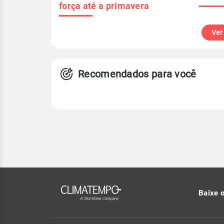
força até a primavera
Ver
Recomendados para você
Baixe 