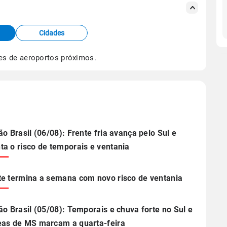
s meteorológicas e satélite do Centro de Previsão
TEC).
Cidades
os dados climáticos,
clique aqui.
es de aeroportos próximos.
ão Brasil (06/08): Frente fria avança pelo Sul e
a o risco de temporais e ventania
e termina a semana com novo risco de ventania
ão Brasil (05/08): Temporais e chuva forte no Sul e
as de MS marcam a quarta-feira