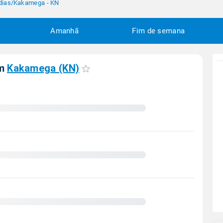
dias
/
Kakamega - KN
Amanhã
Fim de semana
em
Kakamega (KN)