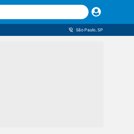
Faça
seu
login
São Paulo, SP