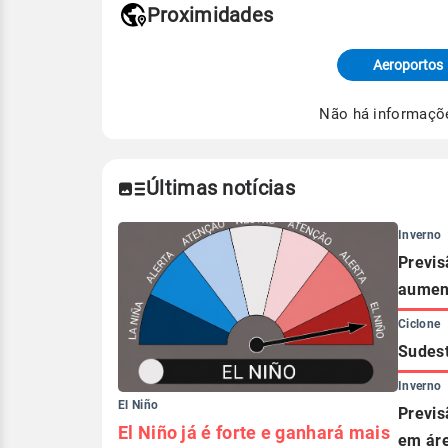
Proximidades
Fonte: dados combinados de estaçõe
de Tempo e Estudos Climáticos (CP
Aeroportos
Para obter mais informações sobre 
Não há informaçõ
Últimas notícias
Inverno
Previs
aument
Ciclone
Sudest
Inverno
El Niño
Previs
El Niño já é forte e ganhará mais
em áre