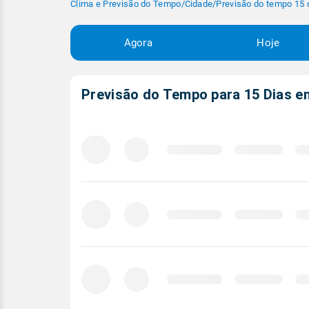
Clima e Previsão do Tempo
/
Cidade
/
Previsão do tempo 15 
Agora
Hoje
Previsão do Tempo para 15 Dias 
Carregando
previsão
meteorológica
para
15
dias