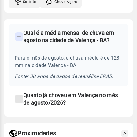
Satélite
Chuva Agora
FAQ
Qual é a média mensal de chuva em
-
agosto na cidade de Valença - BA?
Perguntas
frequentes
Para o mês de agosto, a chuva média é de 123
sobre
mm na cidade Valença - BA.
chuva
e
Fonte: 30 anos de dados de reanálise ERA5.
temperatura
Quanto já choveu em Valença no mês
de agosto/2026?
Proximidades