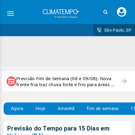
Faç
seu
logi
São Paulo, SP
Previsão Fim de Semana (08 e 09/08): Nova
arrow_forward
newspaper
frente fria traz chuva forte e frio para áreas do
país
Agora
Hoje
Amanhã
Fim de semana
15
Previsão do Tempo para 15 Dias em