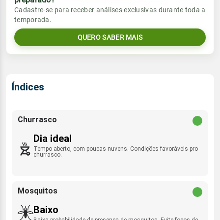
Vento
Chuva
Cadastre-se para receber análises exclusivas durante toda a
Sol
Umidade do ar
temporada.
7.9mm
SSE/S - 10km/h
05:53h às 17:30h
68%
100%
87% de chance
QUERO SABER MAIS
Lua
Sol
Umidade do ar
Rajada de vento
Minguante
05:52h às 17:30h
73%
98%
SSE - 42km/h
Índices
Lua
Rajada de vento
Nova
SSE/S - 41km/h
Churrasco
Dia ideal
Tempo aberto, com poucas nuvens. Condições favoráveis pro
churrasco.
Mosquitos
Baixo
Baixa probabilidade de presença de mosquitos. Evite focos de