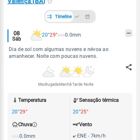
Valença (BA)
Timeline
Alertas
08
20°
29°
0.0mm
Sáb
meteorológicos
Dia de sol com algumas nuvens e névoa ao
amanhecer. Noite com poucas nuvens.
Madrugada
Manhã
Tarde
Noite
Temperatura
Sensação térmica
20°
29°
20°
25°
Vento
Chuva
ENE - 7km/h
0.0mm