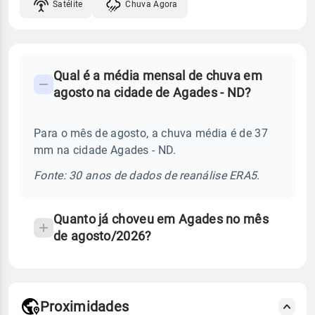
Satélite
Chuva Agora
FAQ
Qual é a média mensal de chuva em
-
agosto na cidade de Agades - ND?
Perguntas
frequentes
Para o mês de agosto, a chuva média é de 37
sobre
mm na cidade Agades - ND.
chuva
e
Fonte: 30 anos de dados de reanálise ERA5.
temperatura
Quanto já choveu em Agades no mês
de agosto/2026?
Proximidades