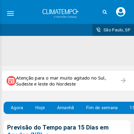
Faç
seu
logi
São Paulo, SP
Atenção para o mar muito agitado no Sul,
arrow_forward
newspaper
Sudeste e leste do Nordeste
Agora
Hoje
Amanhã
Fim de semana
15
Previsão do Tempo para 15 Dias em