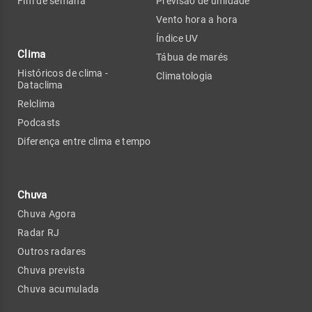
Fim de semana
Previsão de umidade
Vento hora a hora
Índice UV
Clima
Tábua de marés
Históricos de clima -
Climatologia
Dataclima
Relclima
Podcasts
Diferença entre clima e tempo
Chuva
Chuva Agora
Radar RJ
Outros radares
Chuva prevista
Chuva acumulada