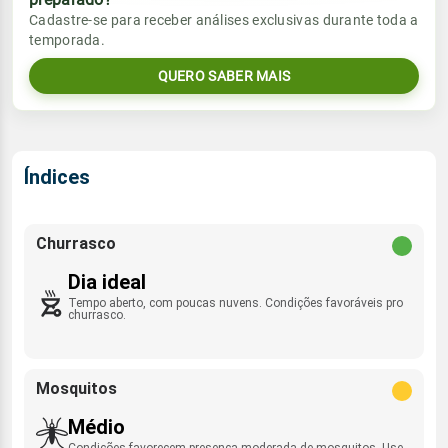
Vento
Chuva
Cadastre-se para receber análises exclusivas durante toda a
Sol
Umidade do ar
temporada.
SW - 15km/h
0.0mm
02:10h às 14:55h
33%
52%
QUERO SABER MAIS
Sol
Umidade do ar
Lua
Rajada de vento
02:10h às 14:55h
25%
49%
Nova
WSW - 34km/h
Lua
Índices
Rajada de vento
Nova
SW - 33km/h
Churrasco
Dia ideal
Tempo aberto, com poucas nuvens. Condições favoráveis pro
churrasco.
Mosquitos
Médio
Condições favorecem presença moderada de mosquitos. Use