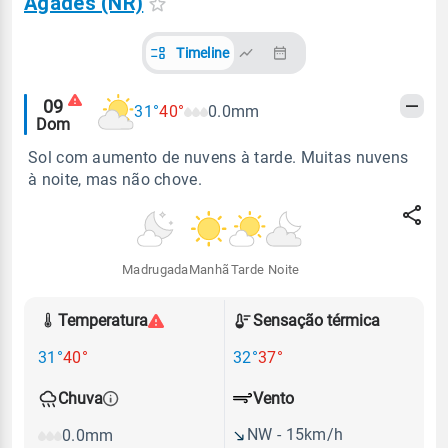
Agades (NR)
Timeline
Alertas
09
31°
40°
0.0mm
Dom
meteorológicos
Sol com aumento de nuvens à tarde. Muitas nuvens
à noite, mas não chove.
Madrugada
Manhã
Tarde
Noite
Temperatura
Sensação térmica
31°
40°
32°
37°
Vento
Chuva
NW - 15km/h
0.0mm