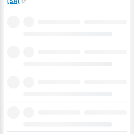
(SA)
Carregando
previsão
meteorológica
para
15
dias