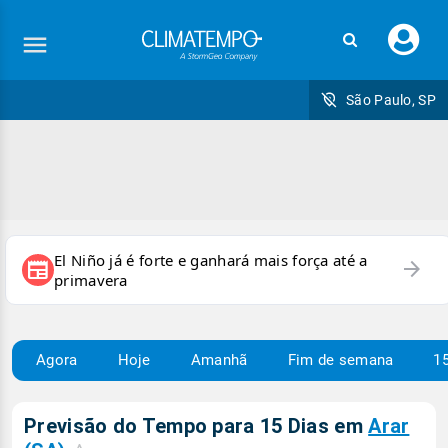
Faç
seu
logi
São Paulo, SP
El Niño já é forte e ganhará mais força até a
arrow_forward
newspaper
primavera
Agora
Hoje
Amanhã
Fim de semana
15
Previsão do Tempo para 15 Dias em
Arar