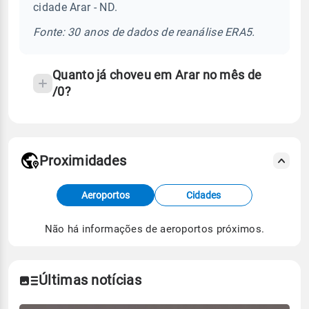
cidade Arar - ND.
chuva
e
Fonte: 30 anos de dados de reanálise ERA5.
temperatura
Quanto já choveu em Arar no mês de
/0?
Proximidades
Fonte: dados combinados de estações
Aeroportos
Cidades
meteorológicas e satélite do Centro de Previsão
de Tempo e Estudos Climáticos (CPTEC).
Não há informações de aeroportos próximos.
Para obter mais informações sobre os dados
climáticos,
clique aqui.
Últimas notícias