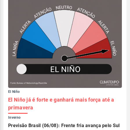
El Niño
El Niño já é forte e ganhará mais força até a
primavera
Inverno
Previsão Brasil (06/08): Frente fria avança pelo Sul