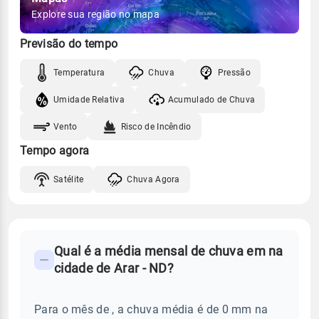
Explore sua região no mapa
Previsão do tempo
Temperatura
Chuva
Pressão
Umidade Relativa
Acumulado de Chuva
Vento
Risco de Incêndio
Tempo agora
Satélite
Chuva Agora
FAQ
Qual é a média mensal de chuva em na
-
cidade de Arar - ND?
Perguntas
frequentes
Para o mês de , a chuva média é de 0 mm na
sobre