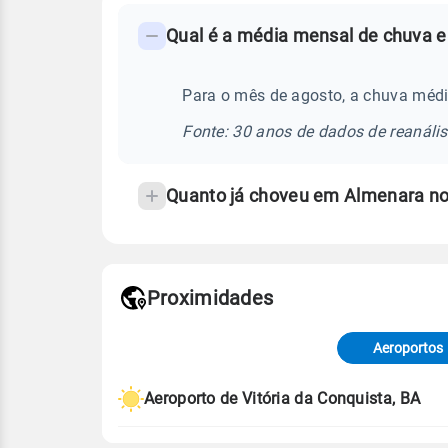
FAQ
Qual é a média mensal de chuva 
-
Perguntas
frequentes
Para o mês de agosto, a chuva méd
sobre
Fonte: 30 anos de dados de reanáli
chuva
e
Quanto já choveu em Almenara n
temperatura
Proximidades
Fonte: dados combinados de estaçõe
de Tempo e Estudos Climáticos (CP
Aeroportos
Para obter mais informações sobre 
Aeroporto de Vitória da Conquista, BA