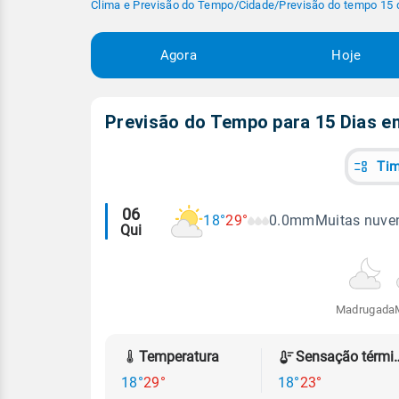
Clima e Previsão do Tempo
/
Cidade
/
Previsão do tempo 15 
Agora
Hoje
Previsão do Tempo para 15 Dias 
Tim
Alertas
06
18°
29°
0.0mm
Muitas nuven
Qui
meteorológicos
Madrugada
Temperatura
Sensação
18°
29°
18°
23°