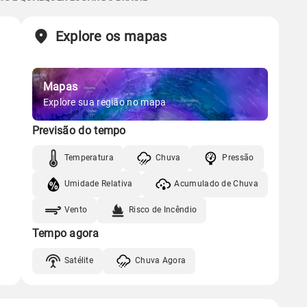
Chuva
Vento
Umidade
Sol
Lua
o
Explore os mapas
Gráfico
06:03h às 17:33h
Minguante
Chuva
Vento
Umidade
Mapas
Gráfico
Explore sua região no mapa
Previsão do tempo
Chuva
Vento
Umidade
Temperatura
Chuva
Pressão
Umidade Relativa
Acumulado de Chuva
Vento
Risco de Incêndio
Tempo agora
Satélite
Chuva Agora