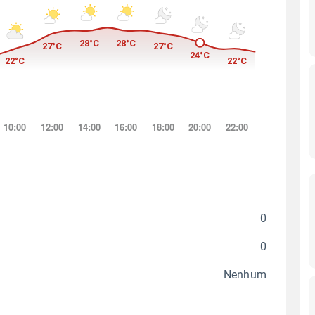
0
0
Nenhum