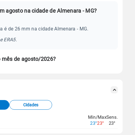
em agosto na cidade de Almenara - MG?
ia é de 26 mm na cidade Almenara - MG.
se ERA5.
o mês de agosto/2026?
s meteorológicas e satélite do Centro de Previsão
TEC).
Cidades
os dados climáticos,
clique aqui.
Mín/Max
Sens.
23°
23°
23°