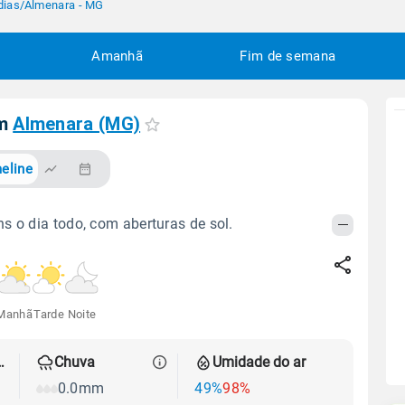
dias
/
Almenara - MG
Amanhã
Fim de semana
em
Almenara (MG)
eline
s o dia todo, com aberturas de sol.
Manhã
Tarde
Noite
 térmica
Chuva
Umidade do ar
0.0mm
49%
98%