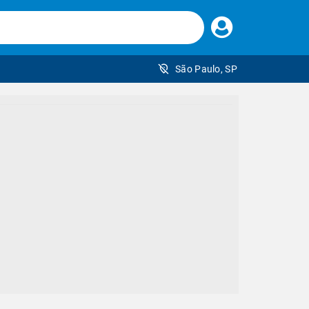
Faça
seu
login
São Paulo, SP