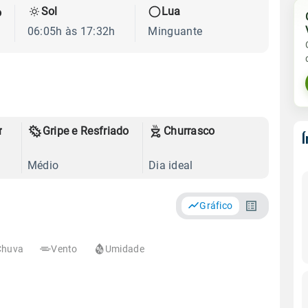
Sol
Lua
o
06:05h às 17:32h
Minguante
r
Gripe e Resfriado
Churrasco
Médio
Dia ideal
Gráfico
Chuva
Vento
Umidade