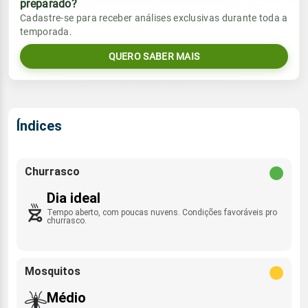
preparado?
Vento
Chuva
Cadastre-se para receber análises exclusivas durante toda a
Sol
Umidade do ar
temporada.
05:44h às 17:38h
NE - 11km/h
0.0mm
36%
84%
QUERO SABER MAIS
Sol
Umidade do ar
Lua
Rajada de vento
05:44h às 17:38h
Minguante
34%
85%
ESE - 41km/h
Lua
Índices
Rajada de vento
Minguante
NE - 39km/h
Churrasco
Dia ideal
Tempo aberto, com poucas nuvens. Condições favoráveis pro
churrasco.
Mosquitos
Médio