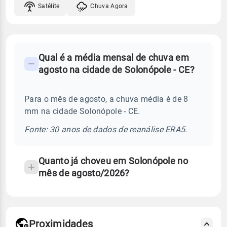
Satélite
Chuva Agora
FAQ
Qual é a média mensal de chuva em
-
agosto na cidade de Solonópole - CE?
Perguntas
frequentes
Para o mês de agosto, a chuva média é de 8
sobre
mm na cidade Solonópole - CE.
chuva
e
Fonte: 30 anos de dados de reanálise ERA5.
temperatura
Quanto já choveu em Solonópole no
mês de agosto/2026?
Proximidades