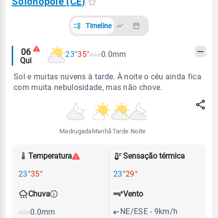
Solonópole (CE)
Timeline
Alertas
06
23°
35°
0.0mm
Qui
meteorológicos
Sol e muitas nuvens à tarde. À noite o céu ainda fica
com muita nebulosidade, mas não chove.
Madrugada
Manhã
Tarde
Noite
Temperatura
Sensação térmica
23°
35°
23°
29°
Vento
Chuva
NE/ESE - 9km/h
0.0mm