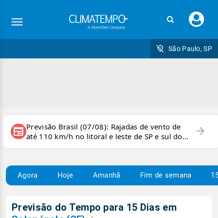
Faç
seu
logi
São Paulo, SP
Previsão Brasil (07/08): Rajadas de vento de
arrow_forward
newspaper
até 110 km/h no litoral e leste de SP e sul do
RJ
Agora
Hoje
Amanhã
Fim de semana
15
Previsão do Tempo para 15 Dias em