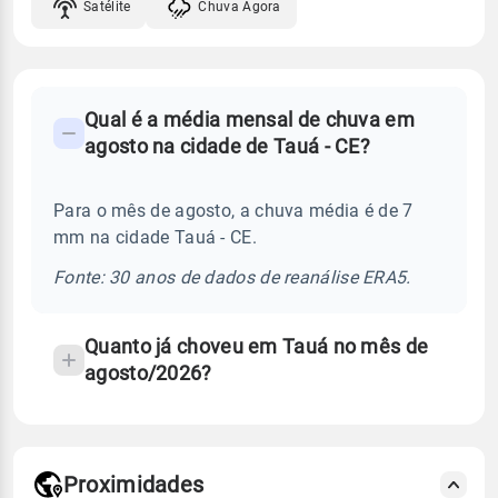
Satélite
Chuva Agora
FAQ
Qual é a média mensal de chuva em
-
agosto na cidade de Tauá - CE?
Perguntas
frequentes
Para o mês de agosto, a chuva média é de 7
sobre
mm na cidade Tauá - CE.
chuva
e
Fonte: 30 anos de dados de reanálise ERA5.
temperatura
Quanto já choveu em Tauá no mês de
agosto/2026?
Proximidades