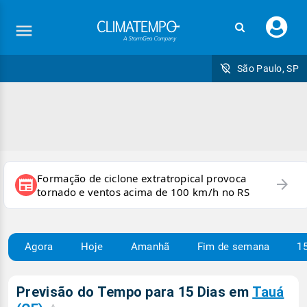
Faç
seu
logi
São Paulo, SP
Formação de ciclone extratropical provoca
arrow_forward
newspaper
tornado e ventos acima de 100 km/h no RS
Agora
Hoje
Amanhã
Fim de semana
15
Previsão do Tempo para 15 Dias em
Tauá