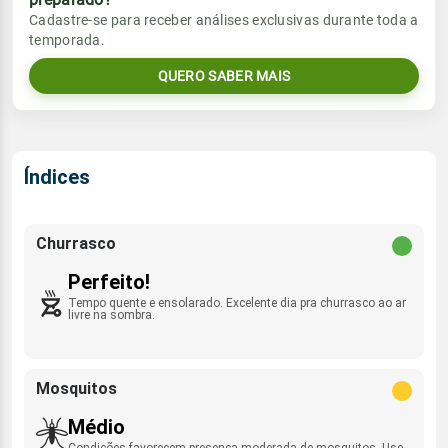
Vento
Chuva
Cadastre-se para receber análises exclusivas durante toda a
Sol
Umidade do ar
temporada.
05:50h às 17:43h
SE - 12km/h
0.0mm
34%
95%
QUERO SABER MAIS
Sol
Umidade do ar
Lua
Rajada de vento
05:49h às 17:43h
Minguante
31%
90%
ENE - 36km/h
Lua
Índices
Rajada de vento
Minguante
SE - 39km/h
Churrasco
Perfeito!
Tempo quente e ensolarado. Excelente dia pra churrasco ao ar
livre na sombra.
Mosquitos
Médio
Condições favorecem presença moderada de mosquitos. Use