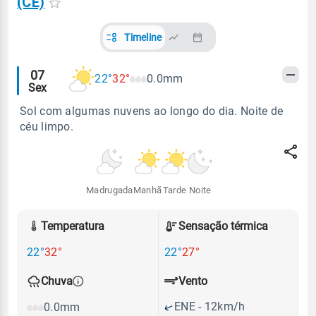
(CE)
Timeline
Alertas
07
22°
32°
0.0mm
Sex
meteorológicos
Sol com algumas nuvens ao longo do dia. Noite de
céu limpo.
Madrugada
Manhã
Tarde
Noite
Temperatura
Sensação térmica
22°
32°
22°
27°
Vento
Chuva
ENE - 12km/h
0.0mm