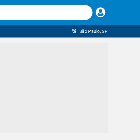
Faça
seu
login
São Paulo, SP