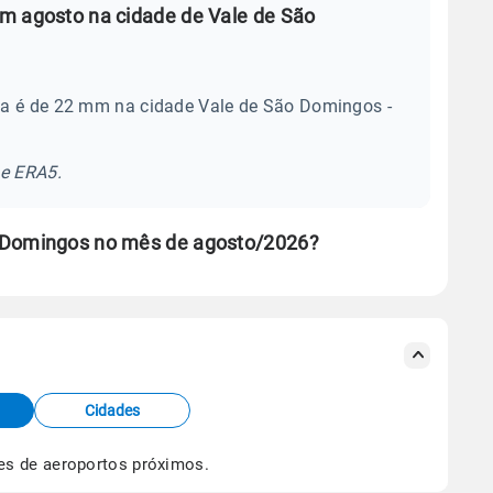
m agosto na cidade de Vale de São
ia é de 22 mm na cidade Vale de São Domingos -
se ERA5.
 Domingos no mês de agosto/2026?
s meteorológicas e satélite do Centro de Previsão
TEC).
Cidades
os dados climáticos,
clique aqui.
es de aeroportos próximos.