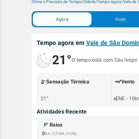
Clima e Previsão do Tempo
/
Cidade
/
Tempo Agora
/
Vale de
Agora
Hoje
Tempo agora em
Vale de São Domi
21°
O tempo está com Céu limpo
Sensação Térmica
Vento
21°
ENE - 10
Atividades Recente
Raios
0
NA ÚLTIMA HORA