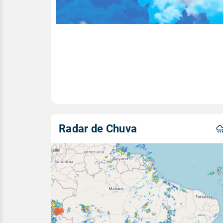
00:02
/
04:44
Radar de Chuva