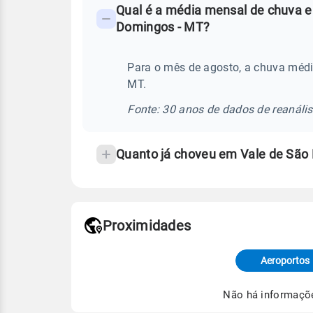
Qual é a média mensal de chuva e
-
Domingos - MT?
Perguntas
frequentes
Para o mês de agosto, a chuva méd
sobre
MT.
chuva
e
Fonte: 30 anos de dados de reanáli
temperatura
Quanto já choveu em Vale de São
Proximidades
Fonte: dados combinados de estaçõe
de Tempo e Estudos Climáticos (CP
Aeroportos
Para obter mais informações sobre 
Não há informaçõ