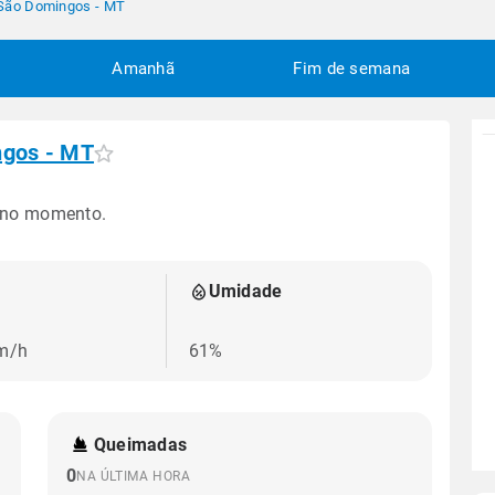
 São Domingos - MT
Amanhã
Fim de semana
ngos - MT
 no momento.
Umidade
km/h
61%
Queimadas
0
NA ÚLTIMA HORA