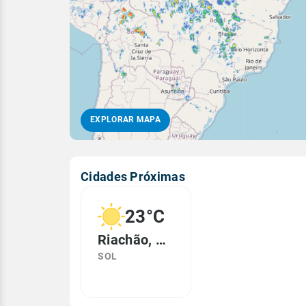
EXPLORAR MAPA
Cidades Próximas
23°C
Riachão, MA
SOL