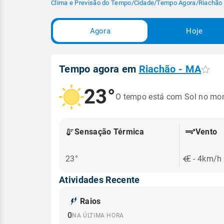
Clima e Previsão do Tempo
/
Cidade
/
Tempo Agora
/
Riachão
Agora
Hoje
Tempo agora em
Riachão - MA
23°
O tempo está com Sol no mo
Sensação Térmica
Vento
23°
E - 4km/h
Atividades Recente
Raios
0
NA ÚLTIMA HORA