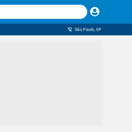
Faça
seu
login
São Paulo, SP