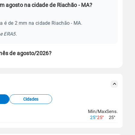
m agosto na cidade de Riachão - MA?
a é de 2 mm na cidade Riachão - MA.
se ERA5.
mês de agosto/2026?
s meteorológicas e satélite do Centro de Previsão
TEC).
Cidades
os dados climáticos,
clique aqui.
Mín/Max
Sens.
25°
25°
25°