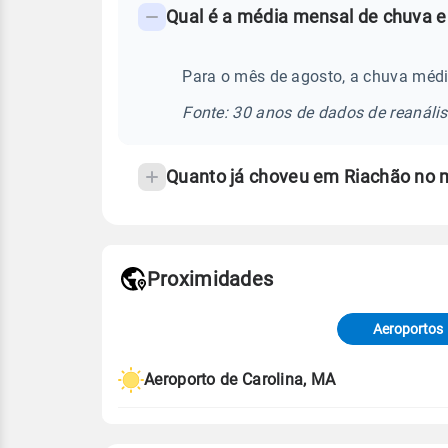
Qual é a média mensal de chuva e
-
Perguntas
frequentes
Para o mês de agosto, a chuva médi
sobre
Fonte: 30 anos de dados de reanáli
chuva
e
Quanto já choveu em Riachão no 
temperatura
Proximidades
Fonte: dados combinados de estaçõe
de Tempo e Estudos Climáticos (CP
Aeroportos
Para obter mais informações sobre 
Aeroporto de Carolina, MA