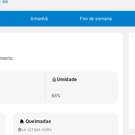
 - MA
Amanhã
Fim de semana
mento.
Umidade
66%
Queimadas
0
NA ÚLTIMA HORA