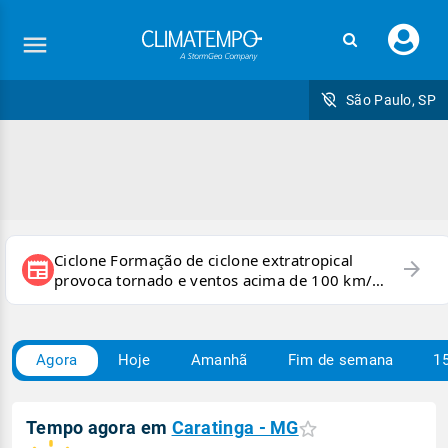
Faç
seu
logi
São Paulo, SP
Ciclone Formação de ciclone extratropical
arrow_forward
newspaper
provoca tornado e ventos acima de 100 km/h
no RS
Agora
Hoje
Amanhã
Fim de semana
15
Tempo agora em
Caratinga - MG