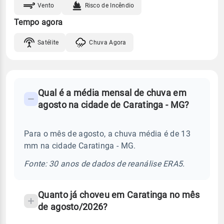
Vento
Risco de Incêndio
Tempo agora
Satélite
Chuva Agora
FAQ
Qual é a média mensal de chuva em
-
agosto na cidade de Caratinga - MG?
Perguntas
frequentes
Para o mês de agosto, a chuva média é de 13
sobre
mm na cidade Caratinga - MG.
chuva
e
Fonte: 30 anos de dados de reanálise ERA5.
temperatura
Quanto já choveu em Caratinga no mês
de agosto/2026?