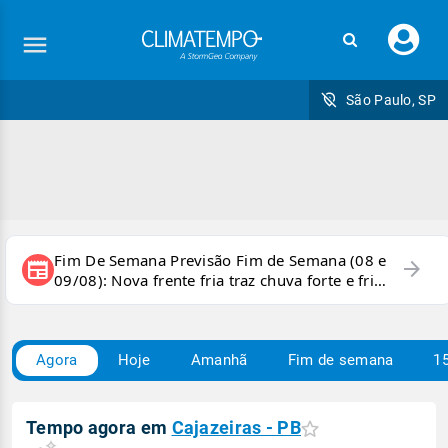
Faç
seu
logi
São Paulo, SP
Fim De Semana Previsão Fim de Semana (08 e
arrow_forward
newspaper
09/08): Nova frente fria traz chuva forte e frio
para áreas do país
Agora
Hoje
Amanhã
Fim de semana
15
Tempo agora em
Cajazeiras - PB