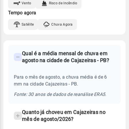
Vento
Risco de Incêndio
Tempo agora
Satélite
Chuva Agora
FAQ
Qual é a média mensal de chuva em
-
agosto na cidade de Cajazeiras - PB?
Perguntas
frequentes
Para o mês de agosto, a chuva média é de 6
sobre
mm na cidade Cajazeiras - PB.
chuva
e
Fonte: 30 anos de dados de reanálise ERA5.
temperatura
Quanto já choveu em Cajazeiras no
mês de agosto/2026?