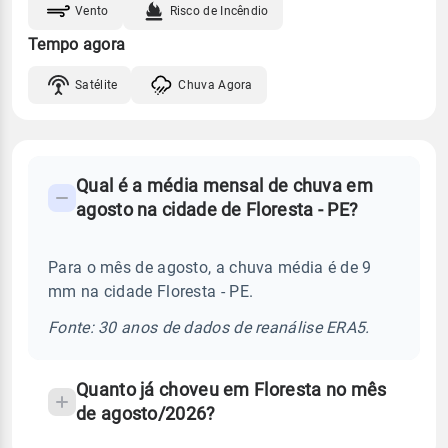
Vento
Risco de Incêndio
Tempo agora
Satélite
Chuva Agora
FAQ
Qual é a média mensal de chuva em
-
agosto na cidade de Floresta - PE?
Perguntas
frequentes
Para o mês de agosto, a chuva média é de 9
sobre
mm na cidade Floresta - PE.
chuva
e
Fonte: 30 anos de dados de reanálise ERA5.
temperatura
Quanto já choveu em Floresta no mês
de agosto/2026?