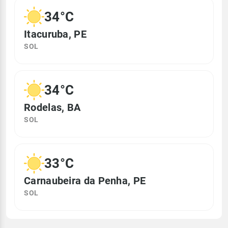
34°C
Itacuruba, PE
SOL
34°C
Rodelas, BA
SOL
33°C
Carnaubeira da Penha, PE
SOL