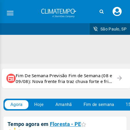
Faç
seu
logi
São Paulo, SP
Fim De Semana Previsão Fim de Semana (08 e
arrow_forward
newspaper
09/08): Nova frente fria traz chuva forte e frio
para áreas do país
Agora
Hoje
Amanhã
Fim de semana
15
Tempo agora em
Floresta - PE