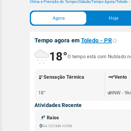
Clima e Previsão do Tempo
/
Cidade
/
Tempo Agora
/
Toledo -
Agora
Hoje
Tempo agora em
Toledo - PR
18°
O tempo está com Nublado 
Sensação Térmica
Vento
18°
WNW - 9k
Atividades Recente
Raios
0
NA ÚLTIMA HORA