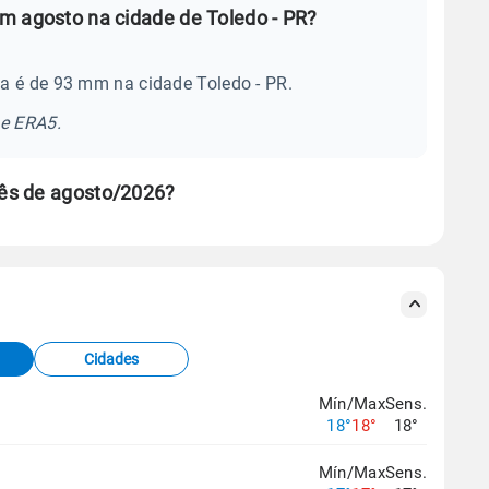
m agosto na cidade de Toledo - PR?
a é de 93 mm na cidade Toledo - PR.
se ERA5.
ês de agosto/2026?
s meteorológicas e satélite do Centro de Previsão
TEC).
Cidades
os dados climáticos,
clique aqui.
Mín/Max
Sens.
18°
18°
18°
Mín/Max
Sens.