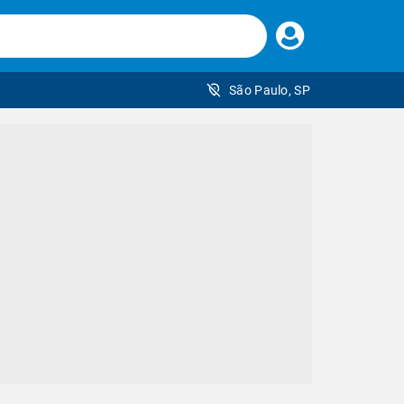
Faça
seu
login
São Paulo, SP