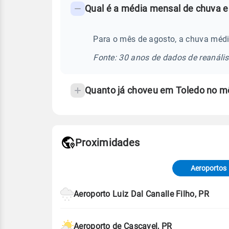
Qual é a média mensal de chuva e
-
Perguntas
frequentes
Para o mês de agosto, a chuva médi
sobre
Fonte: 30 anos de dados de reanáli
chuva
e
Quanto já choveu em Toledo no m
temperatura
Proximidades
Fonte: dados combinados de estaçõe
de Tempo e Estudos Climáticos (CP
Aeroportos
Para obter mais informações sobre 
Aeroporto Luiz Dal Canalle Filho, PR
Aeroporto de Cascavel, PR