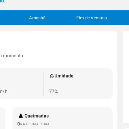
 PR
Amanhã
Fim de semana
no momento.
Umidade
m/h
77%
Queimadas
0
NA ÚLTIMA HORA