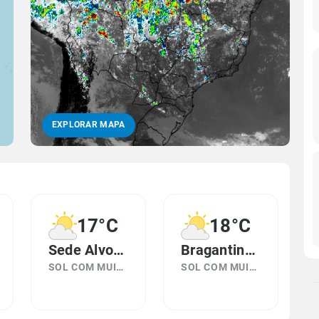
EXPLORAR MAPA
17°C
18°C
Sede Alvorada, PR
Bragantina, PR
SOL COM MUITAS NUVENS
SOL COM MUITAS NUVENS