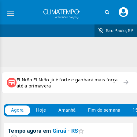
Faç
seu
logi
São Paulo, SP
El Niño El Niño já é forte e ganhará mais força
arrow_forward
newspaper
até a primavera
Agora
Hoje
Amanhã
Fim de semana
15
Tempo agora em
Giruá - RS