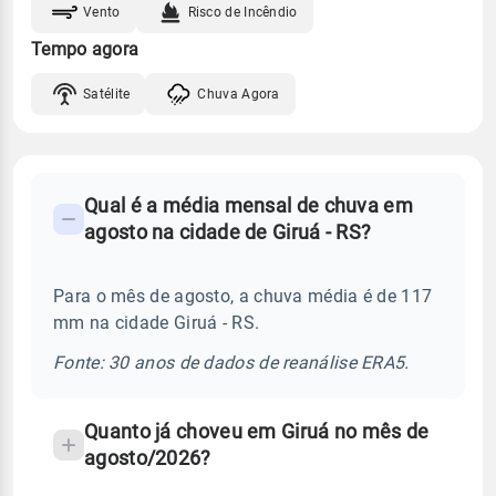
Vento
Risco de Incêndio
Tempo agora
Satélite
Chuva Agora
FAQ
Qual é a média mensal de chuva em
-
agosto na cidade de Giruá - RS?
Perguntas
frequentes
Para o mês de agosto, a chuva média é de 117
sobre
mm na cidade Giruá - RS.
chuva
e
Fonte: 30 anos de dados de reanálise ERA5.
temperatura
Quanto já choveu em Giruá no mês de
agosto/2026?