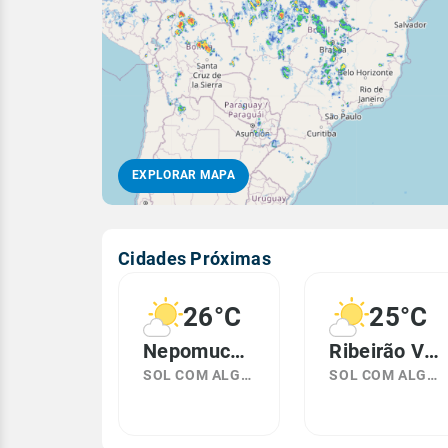
EXPLORAR MAPA
Cidades Próximas
26°C
25°C
Nepomuceno, MG
Ribeirão Vermelho, MG
SOL COM ALGUMAS NUVENS
SOL COM ALGUMAS NUVENS