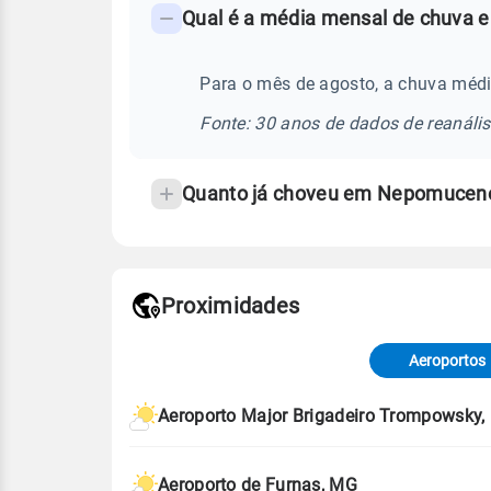
Qual é a média mensal de chuva 
-
Perguntas
frequentes
Para o mês de agosto, a chuva méd
sobre
Fonte: 30 anos de dados de reanáli
chuva
e
Quanto já choveu em Nepomuceno
temperatura
Proximidades
Fonte: dados combinados de estaçõe
de Tempo e Estudos Climáticos (CP
Aeroportos
Para obter mais informações sobre 
Aeroporto Major Brigadeiro Trompowsky
Aeroporto de Furnas, MG