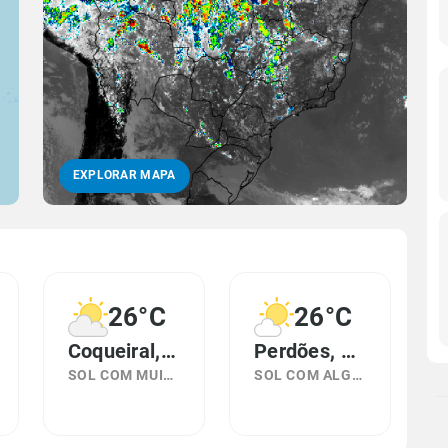
EXPLORAR MAPA
26°C
26°C
Coqueiral, MG
Perdões, MG
SOL COM MUITAS NUVENS
SOL COM ALGUMAS NUVENS