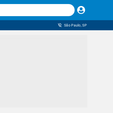
Faça
seu
login
São Paulo, SP