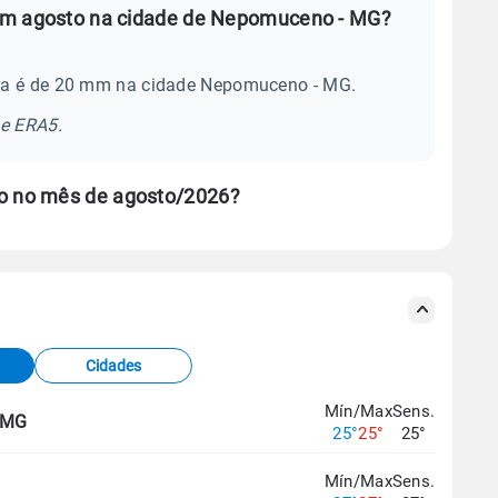
em agosto na cidade de Nepomuceno - MG?
ia é de 20 mm na cidade Nepomuceno - MG.
se ERA5.
 no mês de agosto/2026?
s meteorológicas e satélite do Centro de Previsão
TEC).
Cidades
os dados climáticos,
clique aqui.
Mín/Max
Sens.
, MG
25°
25°
25°
Mín/Max
Sens.