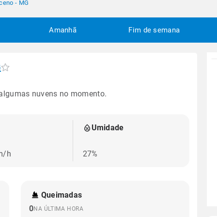
ceno - MG
Amanhã
Fim de semana
G
 algumas nuvens no momento.
Umidade
m/h
27%
Queimadas
0
NA ÚLTIMA HORA