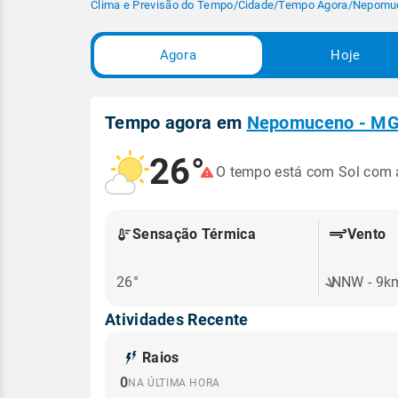
Clima e Previsão do Tempo
/
Cidade
/
Tempo Agora
/
Nepomu
Agora
Hoje
Tempo agora em
Nepomuceno - M
26°
O tempo está com Sol com
Sensação Térmica
Vento
26°
NNW - 9k
Atividades Recente
Raios
0
NA ÚLTIMA HORA