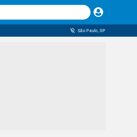
Faça
seu
login
São Paulo, SP