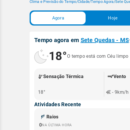
Clima e Previsão do Tempo
/
Cidade
/
Tempo Agora
/
Sete Qu
Agora
Hoje
Tempo agora em
Sete Quedas - MS
18°
O tempo está com Céu limpo
Sensação Térmica
Vento
18°
E - 9km/h
Atividades Recente
Raios
0
NA ÚLTIMA HORA