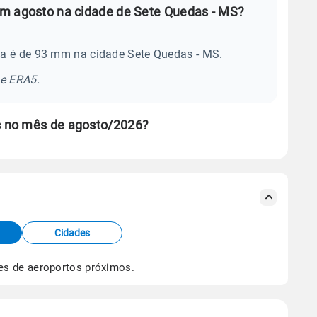
em agosto na cidade de Sete Quedas - MS?
ia é de 93 mm na cidade Sete Quedas - MS.
se ERA5.
s no mês de agosto/2026?
s meteorológicas e satélite do Centro de Previsão
TEC).
Cidades
os dados climáticos,
clique aqui.
es de aeroportos próximos.