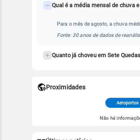
Qual é a média mensal de chuva 
-
Perguntas
frequentes
Para o mês de agosto, a chuva méd
sobre
Fonte: 30 anos de dados de reanáli
chuva
e
Quanto já choveu em Sete Queda
temperatura
Proximidades
Fonte: dados combinados de estaçõe
de Tempo e Estudos Climáticos (CP
Aeroportos
Para obter mais informações sobre 
Não há informaçõ