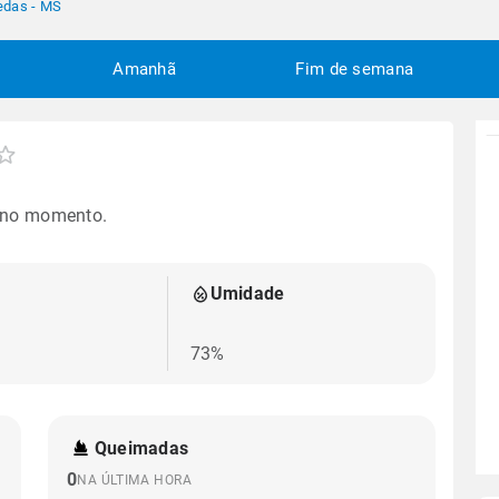
edas - MS
Amanhã
Fim de semana
 no momento.
Umidade
73%
Queimadas
0
NA ÚLTIMA HORA