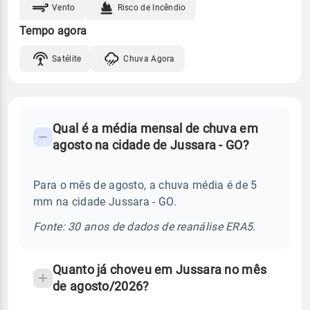
Vento
Risco de Incêndio
Tempo agora
Satélite
Chuva Agora
FAQ
Qual é a média mensal de chuva em
-
agosto na cidade de Jussara - GO?
Perguntas
frequentes
Para o mês de agosto, a chuva média é de 5
sobre
mm na cidade Jussara - GO.
chuva
e
Fonte: 30 anos de dados de reanálise ERA5.
temperatura
Quanto já choveu em Jussara no mês
de agosto/2026?