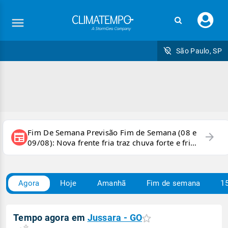
Faç
seu
logi
São Paulo, SP
Fim De Semana Previsão Fim de Semana (08 e
arrow_forward
newspaper
09/08): Nova frente fria traz chuva forte e frio
para áreas do país
Agora
Hoje
Amanhã
Fim de semana
15
Tempo agora em
Jussara - GO