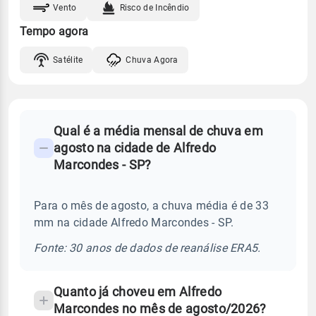
Vento
Risco de Incêndio
Tempo agora
Satélite
Chuva Agora
FAQ
Qual é a média mensal de chuva em
-
agosto na cidade de Alfredo
Perguntas
Marcondes - SP?
frequentes
sobre
Para o mês de agosto, a chuva média é de 33
chuva
mm na cidade Alfredo Marcondes - SP.
e
temperatura
Fonte: 30 anos de dados de reanálise ERA5.
Quanto já choveu em Alfredo
Marcondes no mês de agosto/2026?