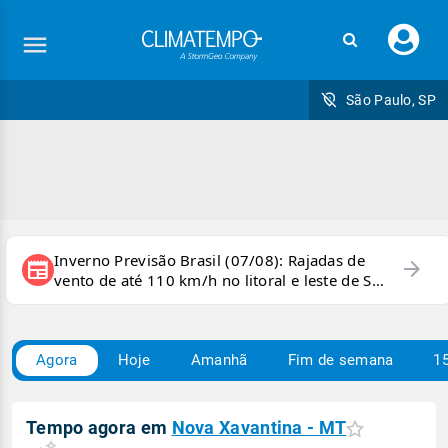
Faç
seu
logi
São Paulo, SP
Inverno Previsão Brasil (07/08): Rajadas de
arrow_forward
newspaper
vento de até 110 km/h no litoral e leste de SP
e sul do RJ
Agora
Hoje
Amanhã
Fim de semana
15
Tempo agora em
Nova Xavantina - MT