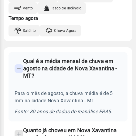
Vento
Risco de Incêndio
Tempo agora
Satélite
Chuva Agora
FAQ
Qual é a média mensal de chuva em
-
agosto na cidade de Nova Xavantina -
Perguntas
MT?
frequentes
sobre
Para o mês de agosto, a chuva média é de 5
chuva
mm na cidade Nova Xavantina - MT.
e
temperatura
Fonte: 30 anos de dados de reanálise ERA5.
Quanto já choveu em Nova Xavantina