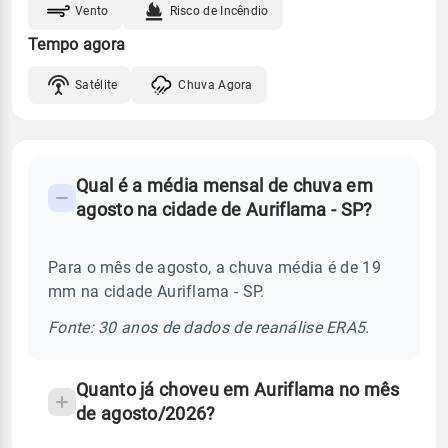
Vento
Risco de Incêndio
Tempo agora
Satélite
Chuva Agora
FAQ
Qual é a média mensal de chuva em
-
agosto na cidade de Auriflama - SP?
Perguntas
frequentes
Para o mês de agosto, a chuva média é de 19
sobre
mm na cidade Auriflama - SP.
chuva
e
Fonte: 30 anos de dados de reanálise ERA5.
temperatura
Quanto já choveu em Auriflama no mês
de agosto/2026?