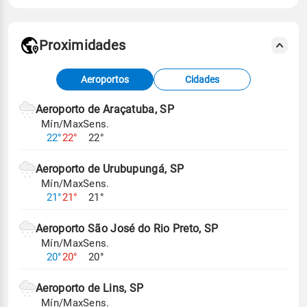
Proximidades
Fonte: dados combinados de estações
Aeroportos
Cidades
meteorológicas e satélite do Centro de Previsão
de Tempo e Estudos Climáticos (CPTEC).
Aeroporto de Araçatuba, SP
Mín/Max
Sens.
Para obter mais informações sobre os dados
22°
22°
22°
climáticos,
clique aqui.
Aeroporto de Urubupungá, SP
Mín/Max
Sens.
21°
21°
21°
Aeroporto São José do Rio Preto, SP
Mín/Max
Sens.
20°
20°
20°
Aeroporto de Lins, SP
Mín/Max
Sens.