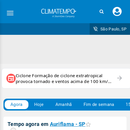
Faç
seu
logi
São Paulo, SP
Ciclone Formação de ciclone extratropical
arrow_forward
newspaper
provoca tornado e ventos acima de 100 km/h
no RS
Agora
Hoje
Amanhã
Fim de semana
15
Tempo agora em
Auriflama - SP