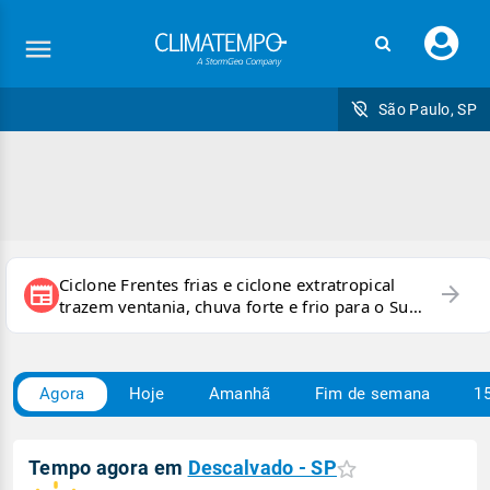
Faç
seu
logi
São Paulo, SP
Ciclone Frentes frias e ciclone extratropical
arrow_forward
newspaper
trazem ventania, chuva forte e frio para o Sul
e Sudeste
Agora
Hoje
Amanhã
Fim de semana
15
Tempo agora em
Descalvado - SP