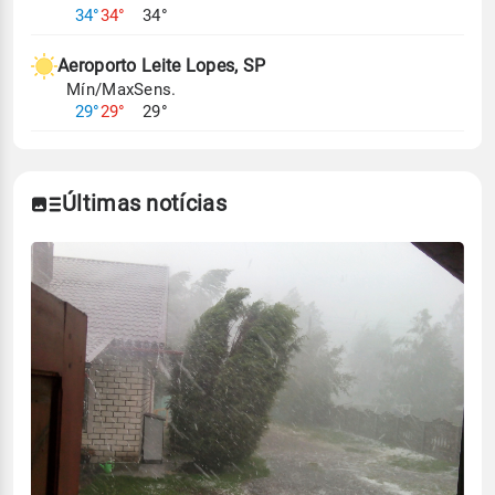
34°
34°
34°
Aeroporto Leite Lopes, SP
Mín/Max
Sens.
29°
29°
29°
Últimas notícias