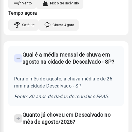
Vento
Risco de Incêndio
Tempo agora
Satélite
Chuva Agora
FAQ
Qual é a média mensal de chuva em
-
agosto na cidade de Descalvado - SP?
Perguntas
frequentes
Para o mês de agosto, a chuva média é de 26
sobre
mm na cidade Descalvado - SP.
chuva
e
Fonte: 30 anos de dados de reanálise ERA5.
temperatura
Quanto já choveu em Descalvado no
mês de agosto/2026?