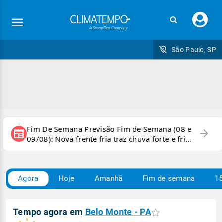
Faç
seu
logi
São Paulo, SP
Fim De Semana Previsão Fim de Semana (08 e
arrow_forward
newspaper
09/08): Nova frente fria traz chuva forte e frio
para áreas do país
Agora
Hoje
Amanhã
Fim de semana
15
Tempo agora em
Belo Monte - PA