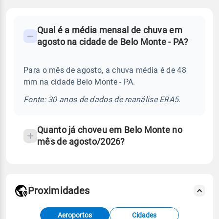
FAQ
Qual é a média mensal de chuva em
-
agosto na cidade de Belo Monte - PA?
Perguntas
frequentes
Para o mês de agosto, a chuva média é de 48
sobre
mm na cidade Belo Monte - PA.
chuva
e
Fonte: 30 anos de dados de reanálise ERA5.
temperatura
Quanto já choveu em Belo Monte no
mês de agosto/2026?
Proximidades
Fonte: dados combinados de estações
Aeroportos
Cidades