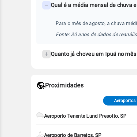
Qual é a média mensal de chuva e
-
Perguntas
frequentes
Para o mês de agosto, a chuva médi
sobre
Fonte: 30 anos de dados de reanáli
chuva
e
Quanto já choveu em Ipuã no mês
temperatura
Proximidades
Fonte: dados combinados de estaçõe
de Tempo e Estudos Climáticos (CP
Aeroportos
Para obter mais informações sobre 
Aeroporto Tenente Lund Presotto, SP
Aeroporto de Barretos, SP