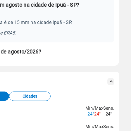
m agosto na cidade de Ipuã - SP?
a é de 15 mm na cidade Ipuã - SP.
se ERA5.
 de agosto/2026?
s meteorológicas e satélite do Centro de Previsão
TEC).
Cidades
os dados climáticos,
clique aqui.
Mín/Max
Sens.
24°
24°
24°
Mín/Max
Sens.