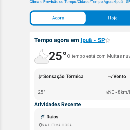
Clima e Previsão do Tempo
/
Cidade
/
Tempo Agora
/
Ipuã - S
Agora
Hoje
Tempo agora em
Ipuã - SP
25°
O tempo está com Muitas nu
Sensação Térmica
Vento
25°
NE - 8km/
Atividades Recente
Raios
0
NA ÚLTIMA HORA