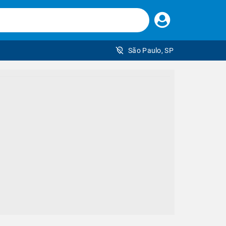
Faça
seu
login
São Paulo, SP