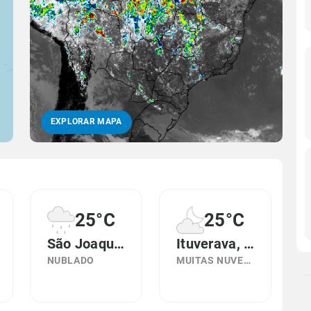
EXPLORAR MAPA
25°C
25°C
São Joaquim da Barra, SP
Ituverava, SP
NUBLADO
MUITAS NUVENS