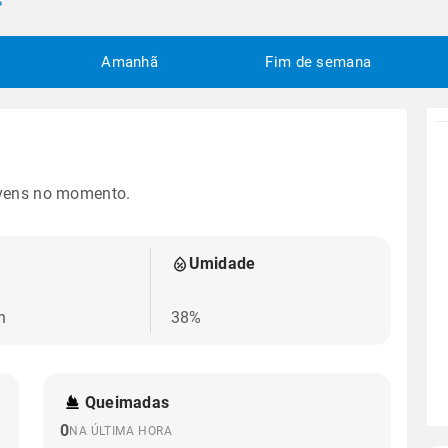
P
Amanhã
Fim de semana
vens no momento.
Umidade
h
38%
Queimadas
0
NA ÚLTIMA HORA