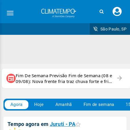
Faç
seu
logi
São Paulo, SP
Fim De Semana Previsão Fim de Semana (08 e
arrow_forward
newspaper
09/08): Nova frente fria traz chuva forte e frio
para áreas do país
Agora
Hoje
Amanhã
Fim de semana
15
Tempo agora em
Juruti - PA