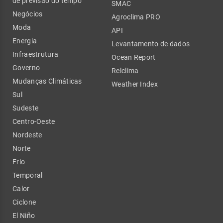
de previsão do tempo
SMAC
Negócios
Agroclima PRO
Moda
API
Energia
Levantamento de dados
Infraestrutura
Ocean Report
Governo
Relclima
Mudanças Climáticas
Weather Index
Sul
Sudeste
Centro-Oeste
Nordeste
Norte
Frio
Temporal
Calor
Ciclone
El Niño