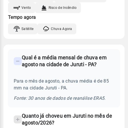
Vento
Risco de Incêndio
Tempo agora
Satélite
Chuva Agora
FAQ
Qual é a média mensal de chuva em
-
agosto na cidade de Juruti - PA?
Perguntas
frequentes
Para o mês de agosto, a chuva média é de 85
sobre
mm na cidade Juruti - PA.
chuva
e
Fonte: 30 anos de dados de reanálise ERA5.
temperatura
Quanto já choveu em Juruti no mês de
agosto/2026?