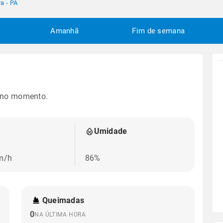
ra - PA
Amanhã
Fim de semana
 no momento.
Umidade
m/h
86%
Queimadas
0
NA ÚLTIMA HORA