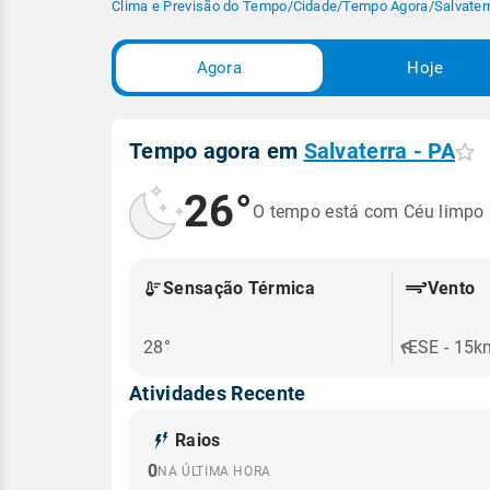
Clima e Previsão do Tempo
/
Cidade
/
Tempo Agora
/
Salvater
Agora
Hoje
Tempo agora em
Salvaterra - PA
26°
O tempo está com Céu limpo
Sensação Térmica
Vento
28°
ESE - 15k
Atividades Recente
Raios
0
NA ÚLTIMA HORA