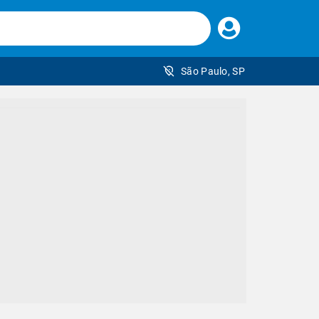
Faça
seu
login
São Paulo, SP