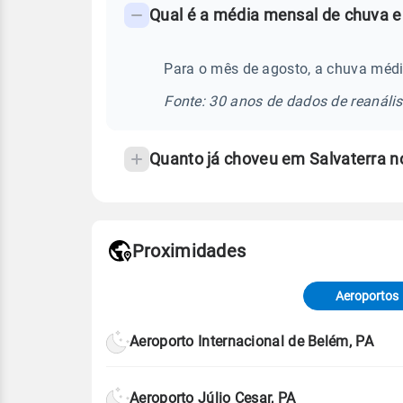
Qual é a média mensal de chuva e
-
Perguntas
frequentes
Para o mês de agosto, a chuva médi
sobre
Fonte: 30 anos de dados de reanáli
chuva
e
Quanto já choveu em Salvaterra 
temperatura
Proximidades
Fonte: dados combinados de estaçõe
de Tempo e Estudos Climáticos (CP
Aeroportos
Para obter mais informações sobre 
Aeroporto Internacional de Belém, PA
Aeroporto Júlio Cesar, PA