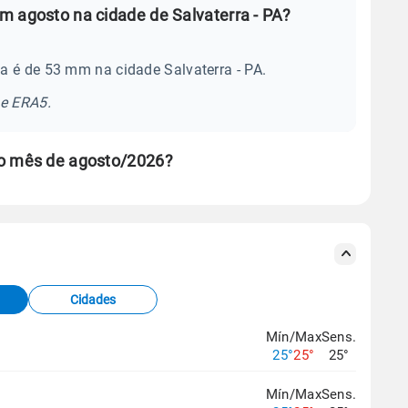
m agosto na cidade de Salvaterra - PA?
a é de 53 mm na cidade Salvaterra - PA.
se ERA5.
no mês de agosto/2026?
s meteorológicas e satélite do Centro de Previsão
TEC).
Cidades
os dados climáticos,
clique aqui.
Mín/Max
Sens.
25°
25°
25°
Mín/Max
Sens.