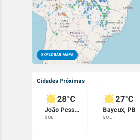
EXPLORAR MAPA
Cidades Próximas
28°C
27°C
João Pessoa, PB
Bayeux, PB
SOL
SOL