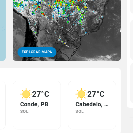
EXPLORAR MAPA
27°C
27°C
Conde, PB
Cabedelo, PB
SOL
SOL