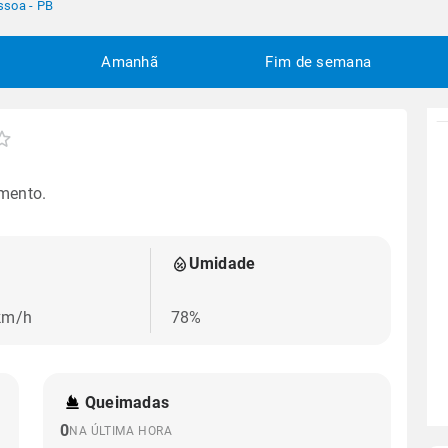
ssoa - PB
Amanhã
Fim de semana
mento.
Umidade
km/h
78%
Queimadas
0
NA ÚLTIMA HORA