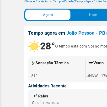
Clima e Previsão do Tempo
/
Cidade
/
Tempo Agora
/
João Pe
Agora
Hoje
Tempo agora em
João Pessoa - PB
28°
O tempo está com Sol no mo
Sensação Térmica
Vento
31°
NNW - 17
Atividades Recente
Raios
0
NA ÚLTIMA HORA