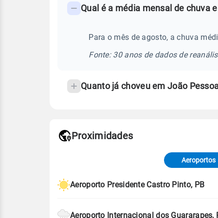
Qual é a média mensal de chuva e
-
Perguntas
frequentes
Para o mês de agosto, a chuva méd
sobre
Fonte: 30 anos de dados de reanáli
chuva
e
Quanto já choveu em João Pesso
temperatura
Proximidades
Fonte: dados combinados de estaçõe
de Tempo e Estudos Climáticos (CP
Aeroportos
Para obter mais informações sobre 
Aeroporto Presidente Castro Pinto, PB
Aeroporto Internacional dos Guararapes,