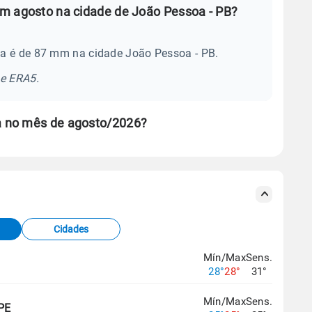
m agosto na cidade de João Pessoa - PB?
ia é de 87 mm na cidade João Pessoa - PB.
se ERA5.
a no mês de agosto/2026?
s meteorológicas e satélite do Centro de Previsão
TEC).
Cidades
os dados climáticos,
clique aqui.
Mín/Max
Sens.
28°
28°
31°
Mín/Max
Sens.
 PE