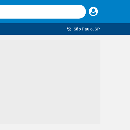
Faça
seu
login
São Paulo, SP