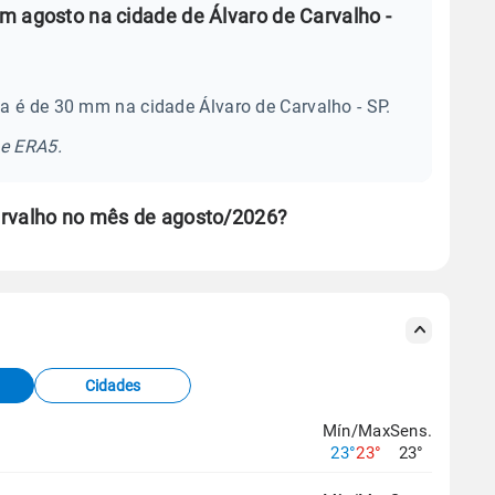
m agosto na cidade de Álvaro de Carvalho -
a é de 30 mm na cidade Álvaro de Carvalho - SP.
se ERA5.
arvalho no mês de agosto/2026?
s meteorológicas e satélite do Centro de Previsão
TEC).
Cidades
os dados climáticos,
clique aqui.
Mín/Max
Sens.
23°
23°
23°