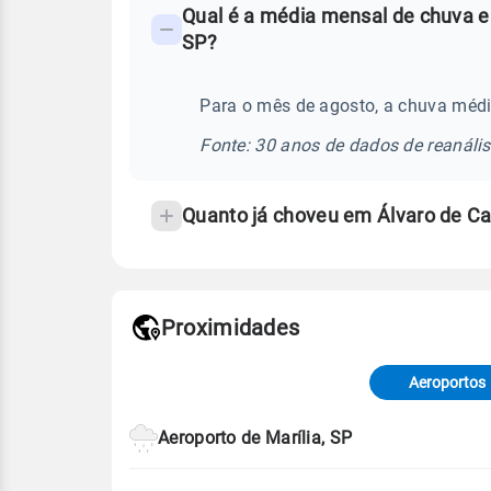
Qual é a média mensal de chuva e
-
SP?
Perguntas
frequentes
Para o mês de agosto, a chuva médi
sobre
chuva
Fonte: 30 anos de dados de reanáli
e
temperatura
Quanto já choveu em Álvaro de C
Proximidades
Fonte: dados combinados de estaçõe
de Tempo e Estudos Climáticos (CP
Aeroportos
Para obter mais informações sobre 
Aeroporto de Marília, SP