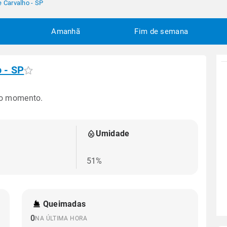
e Carvalho - SP
Amanhã
Fim de semana
o - SP
no momento.
Umidade
51%
Queimadas
0
NA ÚLTIMA HORA