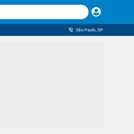
Faça
seu
login
São Paulo, SP