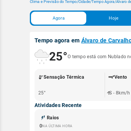
Clima e Previsão do Tempo
/
Cidade
/
Tempo Agora
/
Álvaro d
Agora
Hoje
Tempo agora em
Álvaro de Carvalh
25°
O tempo está com Nublado 
Sensação Térmica
Vento
25°
S - 8km/h
Atividades Recente
Raios
0
NA ÚLTIMA HORA