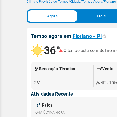
Clima e Previsão do Tempo
/
Cidade
/
Tempo Agora
/
Floriano 
Agora
Hoje
Tempo agora em
Floriano - PI
36°
O tempo está com Sol no 
Sensação Térmica
Vento
36°
NNE - 10
Atividades Recente
Raios
0
NA ÚLTIMA HORA