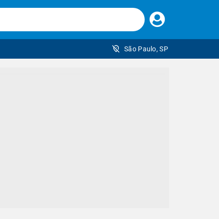
Faça
seu
login
São Paulo, SP