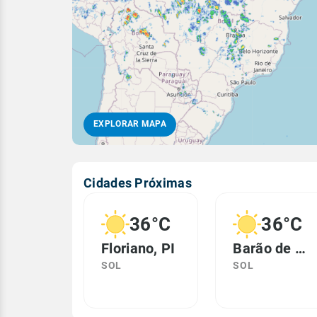
EXPLORAR MAPA
Cidades Próximas
36°C
36°C
Floriano, PI
Barão de Grajaú, MA
SOL
SOL