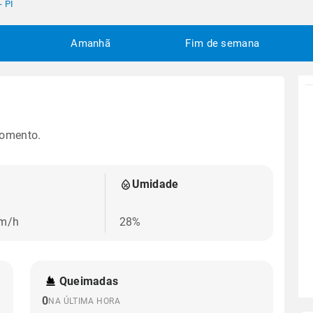
- PI
Amanhã
Fim de semana
momento.
Umidade
km/h
28%
Queimadas
0
NA ÚLTIMA HORA