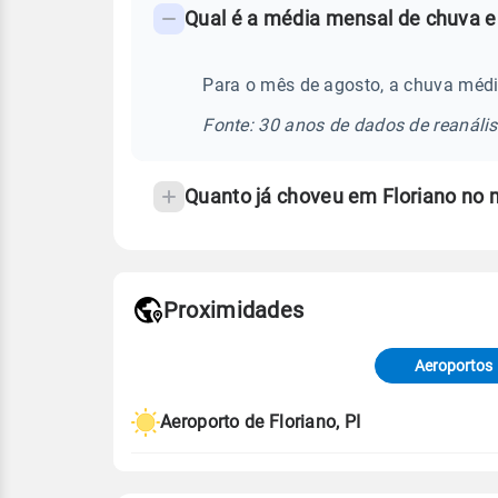
Qual é a média mensal de chuva em
-
Perguntas
frequentes
Para o mês de agosto, a chuva média
sobre
Fonte: 30 anos de dados de reanáli
chuva
e
Quanto já choveu em Floriano no
temperatura
Proximidades
Fonte: dados combinados de estaçõe
de Tempo e Estudos Climáticos (CP
Aeroportos
Para obter mais informações sobre 
Aeroporto de Floriano, PI