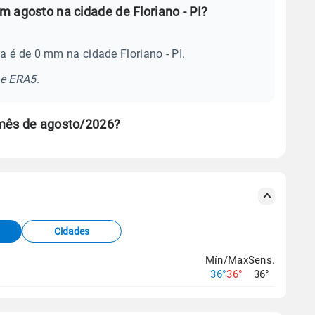
 agosto na cidade de Floriano - PI?
 é de 0 mm na cidade Floriano - PI.
se ERA5.
 mês de agosto/2026?
s meteorológicas e satélite do Centro de Previsão
TEC).
Cidades
os dados climáticos,
clique aqui.
Mín/Max
Sens.
36°
36°
36°