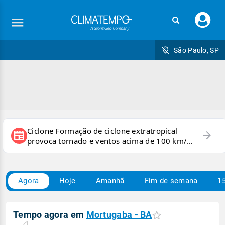
Faç
seu
logi
São Paulo, SP
Ciclone Formação de ciclone extratropical
arrow_forward
newspaper
provoca tornado e ventos acima de 100 km/h
no RS
Agora
Hoje
Amanhã
Fim de semana
15
Tempo agora em
Mortugaba - BA