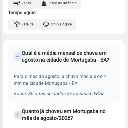
Vento
Risco de Incêndio
Tempo agora
Satélite
Chuva Agora
FAQ
Qual é a média mensal de chuva em
-
agosto na cidade de Mortugaba - BA?
Perguntas
frequentes
Para o mês de agosto, a chuva média é de 4
sobre
mm na cidade Mortugaba - BA.
chuva
e
Fonte: 30 anos de dados de reanálise ERA5.
temperatura
Quanto já choveu em Mortugaba no
mês de agosto/2026?