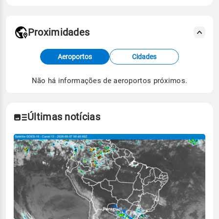
Proximidades
Fonte: dados combinados de estações
Aeroportos
Cidades
meteorológicas e satélite do Centro de Previsão
de Tempo e Estudos Climáticos (CPTEC).
Não há informações de aeroportos próximos.
Para obter mais informações sobre os dados
climáticos,
clique aqui.
Últimas notícias