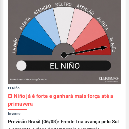
El Niño
El Niño já é forte e ganhará mais força até a
primavera
Inverno
Previsão Brasil (06/08): Frente fria avança pelo Sul