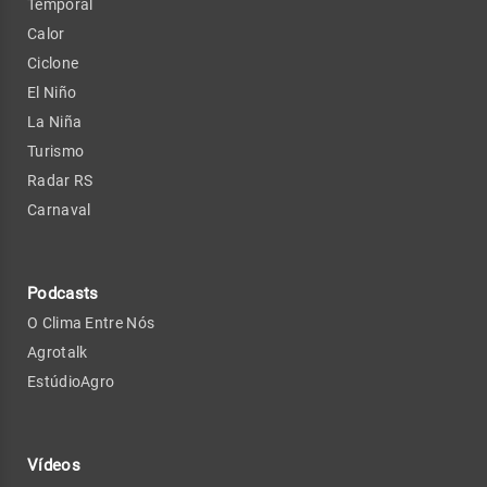
Temporal
Calor
Ciclone
El Niño
La Niña
Turismo
Radar RS
Carnaval
Podcasts
O Clima Entre Nós
Agrotalk
EstúdioAgro
Vídeos