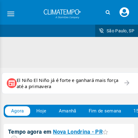
Faç
seu
logi
São Paulo, SP
El Niño El Niño já é forte e ganhará mais força
arrow_forward
newspaper
até a primavera
Agora
Hoje
Amanhã
Fim de semana
15
Tempo agora em
Nova Londrina - PR