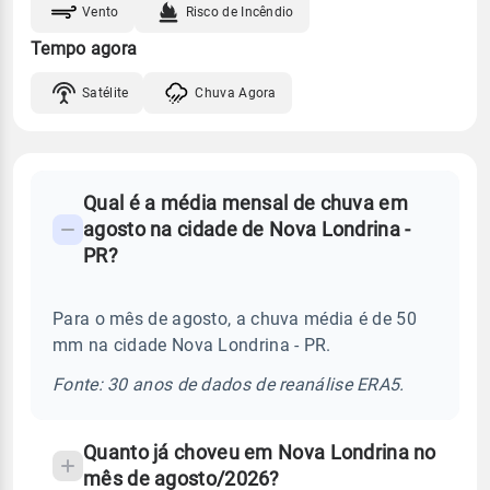
Vento
Risco de Incêndio
Tempo agora
Satélite
Chuva Agora
FAQ
Qual é a média mensal de chuva em
-
agosto na cidade de Nova Londrina -
Perguntas
PR?
frequentes
sobre
Para o mês de agosto, a chuva média é de 50
chuva
mm na cidade Nova Londrina - PR.
e
temperatura
Fonte: 30 anos de dados de reanálise ERA5.
Quanto já choveu em Nova Londrina no
mês de agosto/2026?