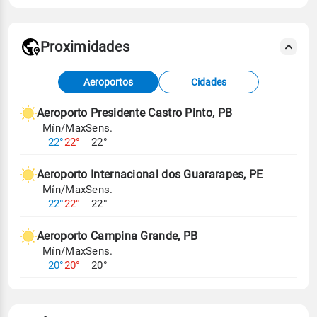
Proximidades
Fonte: dados combinados de estações
Aeroportos
Cidades
meteorológicas e satélite do Centro de Previsão
de Tempo e Estudos Climáticos (CPTEC).
Aeroporto Presidente Castro Pinto, PB
Mín/Max
Sens.
Para obter mais informações sobre os dados
22°
22°
22°
climáticos,
clique aqui.
Aeroporto Internacional dos Guararapes, PE
Mín/Max
Sens.
22°
22°
22°
Aeroporto Campina Grande, PB
Mín/Max
Sens.
20°
20°
20°