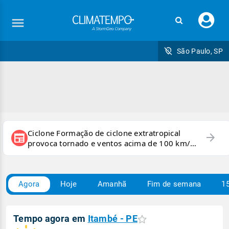
Faç
seu
logi
São Paulo, SP
Ciclone Formação de ciclone extratropical
arrow_forward
newspaper
provoca tornado e ventos acima de 100 km/h
no RS
Agora
Hoje
Amanhã
Fim de semana
15
Tempo agora em
Itambé - PE