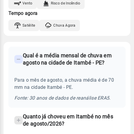
Vento
Risco de Incêndio
Tempo agora
Satélite
Chuva Agora
FAQ
Qual é a média mensal de chuva em
-
agosto na cidade de Itambé - PE?
Perguntas
frequentes
Para o mês de agosto, a chuva média é de 70
sobre
mm na cidade Itambé - PE.
chuva
e
Fonte: 30 anos de dados de reanálise ERA5.
temperatura
Quanto já choveu em Itambé no mês
de agosto/2026?