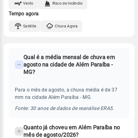
Vento
Risco de Incêndio
Tempo agora
Satélite
Chuva Agora
FAQ
Qual é a média mensal de chuva em
-
agosto na cidade de Além Paraíba -
Perguntas
MG?
frequentes
sobre
Para o mês de agosto, a chuva média é de 37
chuva
mm na cidade Além Paraíba - MG.
e
temperatura
Fonte: 30 anos de dados de reanálise ERA5.
Quanto já choveu em Além Paraíba no
mês de agosto/2026?