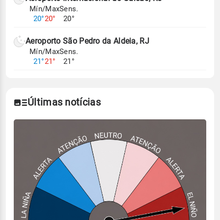
Mín/Max
Sens.
20°
20°
20°
Aeroporto São Pedro da Aldeia, RJ
Mín/Max
Sens.
21°
21°
21°
Últimas notícias