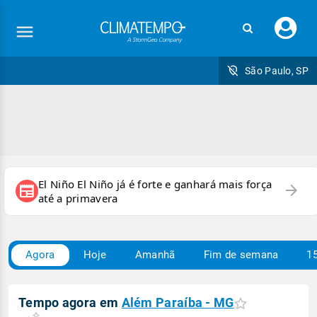
Faç
seu
logi
São Paulo, SP
El Niño El Niño já é forte e ganhará mais força
arrow_forward
newspaper
até a primavera
Agora
Hoje
Amanhã
Fim de semana
15
Tempo agora em
Além Paraíba - MG