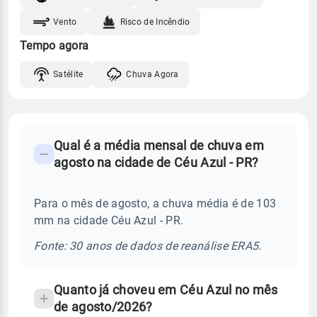
Vento
Risco de Incêndio
Tempo agora
Satélite
Chuva Agora
FAQ
Qual é a média mensal de chuva em
-
agosto na cidade de Céu Azul - PR?
Perguntas
frequentes
Para o mês de agosto, a chuva média é de 103
sobre
mm na cidade Céu Azul - PR.
chuva
e
Fonte: 30 anos de dados de reanálise ERA5.
temperatura
Quanto já choveu em Céu Azul no mês
de agosto/2026?