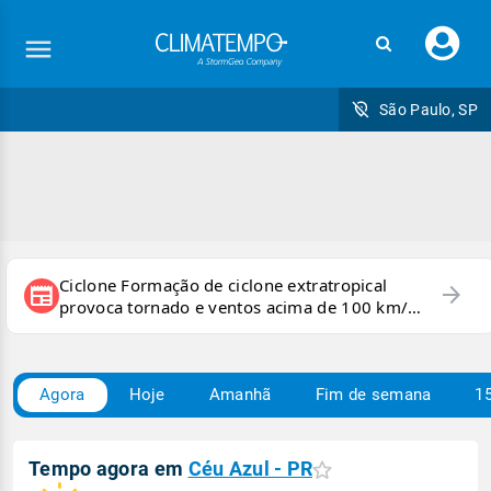
Faç
seu
logi
São Paulo, SP
Ciclone Formação de ciclone extratropical
arrow_forward
newspaper
provoca tornado e ventos acima de 100 km/h
no RS
Agora
Hoje
Amanhã
Fim de semana
15
Tempo agora em
Céu Azul - PR