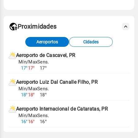
Proximidades
Fonte: dados combinados de estações
Aeroportos
Cidades
meteorológicas e satélite do Centro de Previsão
de Tempo e Estudos Climáticos (CPTEC).
Aeroporto de Cascavel, PR
Mín/Max
Sens.
Para obter mais informações sobre os dados
17°
17°
17°
climáticos,
clique aqui.
Aeroporto Luiz Dal Canalle Filho, PR
Mín/Max
Sens.
18°
18°
18°
Aeroporto Internacional de Cataratas, PR
Mín/Max
Sens.
16°
16°
16°