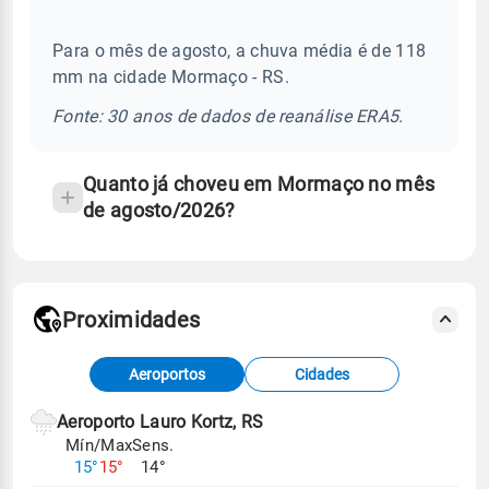
frequentes
Para o mês de agosto, a chuva média é de 118
sobre
mm na cidade Mormaço - RS.
chuva
e
Fonte: 30 anos de dados de reanálise ERA5.
temperatura
Quanto já choveu em Mormaço no mês
de agosto/2026?
Proximidades
Fonte: dados combinados de estações
Aeroportos
Cidades
meteorológicas e satélite do Centro de Previsão
de Tempo e Estudos Climáticos (CPTEC).
Aeroporto Lauro Kortz, RS
Mín/Max
Sens.
Para obter mais informações sobre os dados
15°
15°
14°
climáticos,
clique aqui.