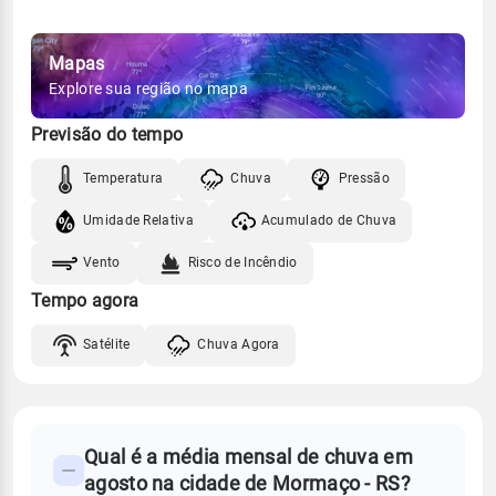
Mapas
Explore sua região no mapa
Previsão do tempo
Temperatura
Chuva
Pressão
Umidade Relativa
Acumulado de Chuva
Vento
Risco de Incêndio
Tempo agora
Satélite
Chuva Agora
FAQ
Qual é a média mensal de chuva em
-
agosto na cidade de Mormaço - RS?
Perguntas