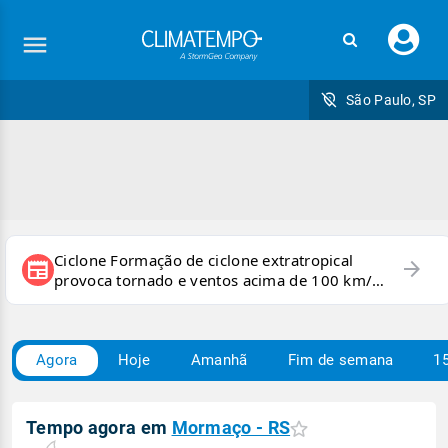
Faç
seu
logi
São Paulo, SP
Ciclone Formação de ciclone extratropical
arrow_forward
newspaper
provoca tornado e ventos acima de 100 km/h
no RS
Agora
Hoje
Amanhã
Fim de semana
15
Tempo agora em
Mormaço - RS