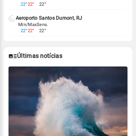
22°
22°
22°
Aeroporto Santos Dumont, RJ
Mín/Max
Sens.
22°
22°
22°
Últimas notícias