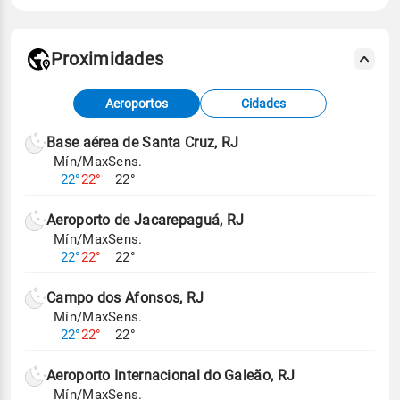
Proximidades
Fonte: dados combinados de estações
Aeroportos
Cidades
meteorológicas e satélite do Centro de Previsão
de Tempo e Estudos Climáticos (CPTEC).
Base aérea de Santa Cruz, RJ
Mín/Max
Sens.
Para obter mais informações sobre os dados
22°
22°
22°
climáticos,
clique aqui.
Aeroporto de Jacarepaguá, RJ
Mín/Max
Sens.
22°
22°
22°
Campo dos Afonsos, RJ
Mín/Max
Sens.
22°
22°
22°
Aeroporto Internacional do Galeão, RJ
Mín/Max
Sens.