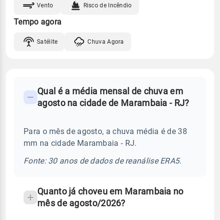
Vento
Risco de Incêndio
Tempo agora
Satélite
Chuva Agora
FAQ
Qual é a média mensal de chuva em
-
agosto na cidade de Marambaia - RJ?
Perguntas
frequentes
Para o mês de agosto, a chuva média é de 38
sobre
mm na cidade Marambaia - RJ.
chuva
e
Fonte: 30 anos de dados de reanálise ERA5.
temperatura
Quanto já choveu em Marambaia no
mês de agosto/2026?