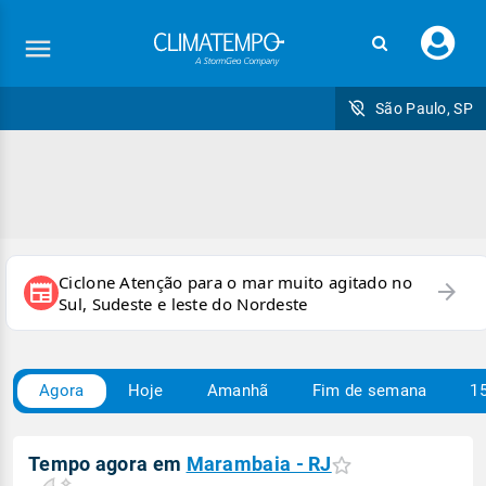
Faç
seu
logi
São Paulo, SP
Ciclone Atenção para o mar muito agitado no
arrow_forward
newspaper
Sul, Sudeste e leste do Nordeste
Agora
Hoje
Amanhã
Fim de semana
15
Tempo agora em
Marambaia - RJ