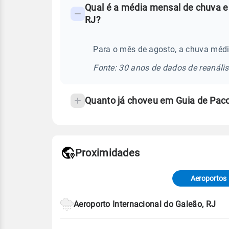
Qual é a média mensal de chuva e
-
RJ?
Perguntas
frequentes
Para o mês de agosto, a chuva médi
sobre
chuva
Fonte: 30 anos de dados de reanáli
e
temperatura
Quanto já choveu em Guia de Pac
Proximidades
Fonte: dados combinados de estaçõe
de Tempo e Estudos Climáticos (CP
Aeroportos
Para obter mais informações sobre 
Aeroporto Internacional do Galeão, RJ