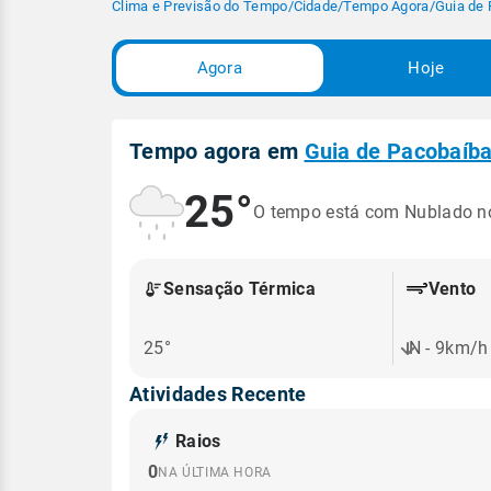
Clima e Previsão do Tempo
/
Cidade
/
Tempo Agora
/
Guia de 
Agora
Hoje
Tempo agora em
Guia de Pacobaíba
25°
O tempo está com Nublado 
Sensação Térmica
Vento
25°
N - 9km/h
Atividades Recente
Raios
0
NA ÚLTIMA HORA