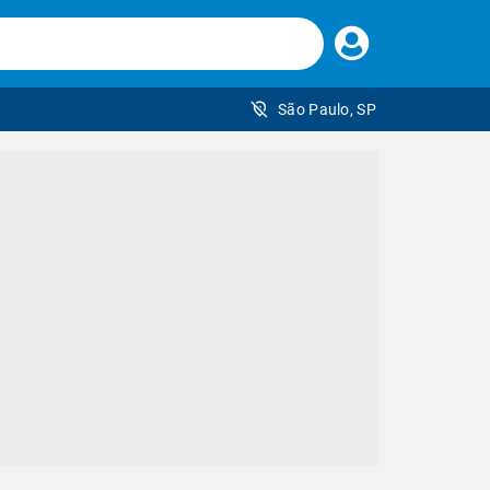
Faça
seu
login
São Paulo, SP