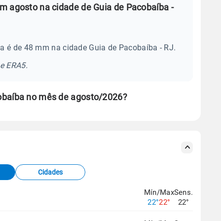
m agosto na cidade de Guia de Pacobaíba -
a é de 48 mm na cidade Guia de Pacobaíba - RJ.
se ERA5.
obaíba no mês de agosto/2026?
s meteorológicas e satélite do Centro de Previsão
TEC).
Cidades
os dados climáticos,
clique aqui.
Mín/Max
Sens.
22°
22°
22°