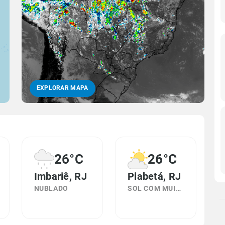
EXPLORAR MAPA
26°C
26°C
Imbariê, RJ
Piabetá, RJ
NUBLADO
SOL COM MUITAS NUVENS