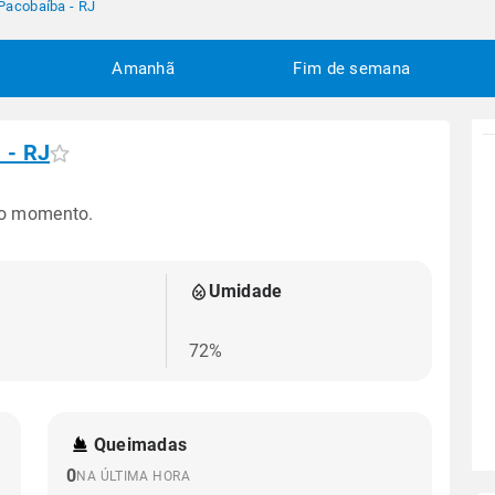
Pacobaíba - RJ
Amanhã
Fim de semana
 - RJ
no momento.
Umidade
72%
Queimadas
0
NA ÚLTIMA HORA