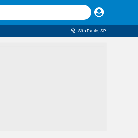
Faça
seu
login
São Paulo, SP