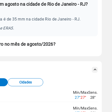
m agosto na cidade de Rio de Janeiro - RJ?
a é de 35 mm na cidade Rio de Janeiro - RJ.
se ERA5.
iro no mês de agosto/2026?
s meteorológicas e satélite do Centro de Previsão
TEC).
Cidades
os dados climáticos,
clique aqui.
Mín/Max
Sens.
27°
27°
28°
Mín/Max
Sens.