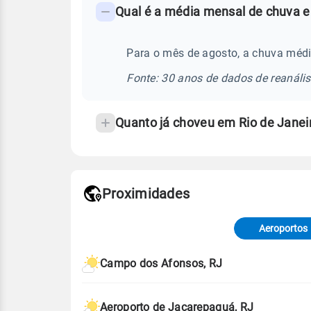
Qual é a média mensal de chuva e
-
Perguntas
frequentes
Para o mês de agosto, a chuva médi
sobre
Fonte: 30 anos de dados de reanáli
chuva
e
Quanto já choveu em Rio de Jane
temperatura
Proximidades
Fonte: dados combinados de estaçõe
de Tempo e Estudos Climáticos (CP
Aeroportos
Para obter mais informações sobre 
Campo dos Afonsos, RJ
Aeroporto de Jacarepaguá, RJ