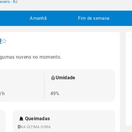
aneiro - RJ
Amanhã
Fim de semana
J
lgumas nuvens no momento.
Umidade
/h
49%
Queimadas
0
NA ÚLTIMA HORA