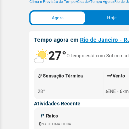
Clima e Previsão do Tempo
/
Cidade
/
Tempo Agora
/
Rio de J
Agora
Hoje
Tempo agora em
Rio de Janeiro - R
27°
O tempo está com Sol com a
Sensação Térmica
Vento
28°
ENE - 6km
Atividades Recente
Raios
0
NA ÚLTIMA HORA