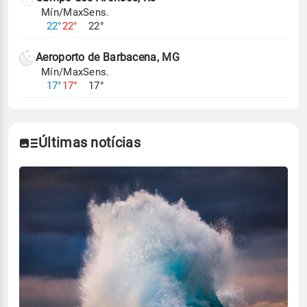
Mín/Max
Sens.
22°
22°
22°
Aeroporto de Barbacena, MG
Mín/Max
Sens.
17°
17°
17°
Últimas notícias