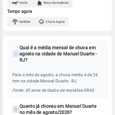
Vento
Risco de Incêndio
Tempo agora
Satélite
Chuva Agora
FAQ
Qual é a média mensal de chuva em
-
agosto na cidade de Manuel Duarte -
Perguntas
RJ?
frequentes
sobre
Para o mês de agosto, a chuva média é de 26
chuva
mm na cidade Manuel Duarte - RJ.
e
temperatura
Fonte: 30 anos de dados de reanálise ERA5.
Quanto já choveu em Manuel Duarte
no mês de agosto/2026?