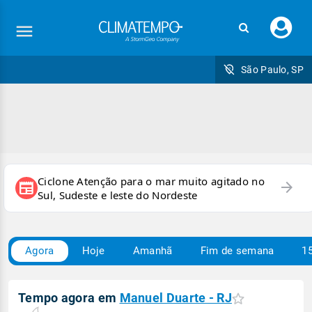
Faç
seu
logi
São Paulo, SP
Ciclone Atenção para o mar muito agitado no
arrow_forward
newspaper
Sul, Sudeste e leste do Nordeste
Agora
Hoje
Amanhã
Fim de semana
15
Tempo agora em
Manuel Duarte - RJ