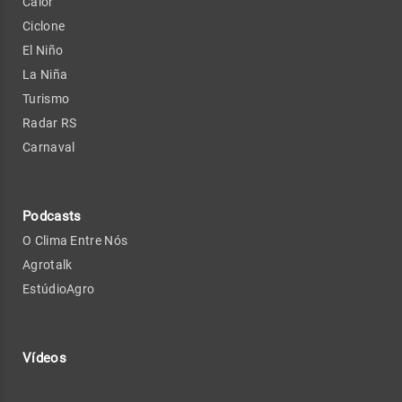
Calor
Ciclone
El Niño
La Niña
Turismo
Radar RS
Carnaval
Podcasts
O Clima Entre Nós
Agrotalk
EstúdioAgro
Vídeos