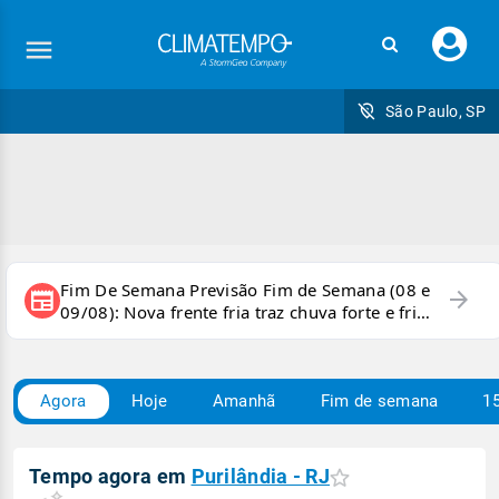
Faç
seu
logi
São Paulo, SP
Fim De Semana Previsão Fim de Semana (08 e
arrow_forward
newspaper
09/08): Nova frente fria traz chuva forte e frio
para áreas do país
Agora
Hoje
Amanhã
Fim de semana
15
Tempo agora em
Purilândia - RJ