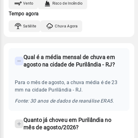
Vento
Risco de Incêndio
Tempo agora
Satélite
Chuva Agora
FAQ
Qual é a média mensal de chuva em
-
agosto na cidade de Purilândia - RJ?
Perguntas
frequentes
Para o mês de agosto, a chuva média é de 23
sobre
mm na cidade Purilândia - RJ.
chuva
e
Fonte: 30 anos de dados de reanálise ERA5.
temperatura
Quanto já choveu em Purilândia no
mês de agosto/2026?