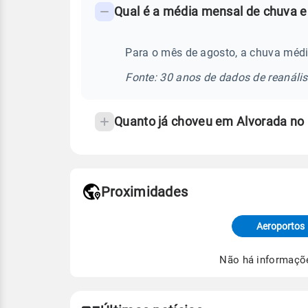
Qual é a média mensal de chuva e
-
Perguntas
frequentes
Para o mês de agosto, a chuva médi
sobre
Fonte: 30 anos de dados de reanáli
chuva
e
Quanto já choveu em Alvorada no
temperatura
Proximidades
Fonte: dados combinados de estaçõe
de Tempo e Estudos Climáticos (CP
Aeroportos
Para obter mais informações sobre 
Não há informaçõ