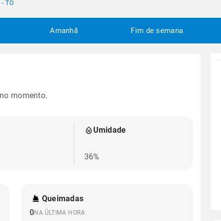
 - TO
Amanhã
Fim de semana
 no momento.
Umidade
36%
Queimadas
0
NA ÚLTIMA HORA