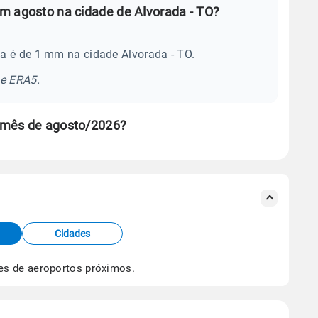
m agosto na cidade de Alvorada - TO?
a é de 1 mm na cidade Alvorada - TO.
se ERA5.
 mês de agosto/2026?
s meteorológicas e satélite do Centro de Previsão
TEC).
Cidades
os dados climáticos,
clique aqui.
es de aeroportos próximos.