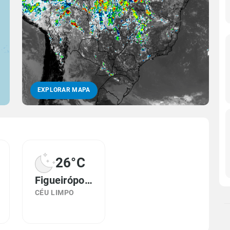
EXPLORAR MAPA
26°C
Figueirópolis, TO
CÉU LIMPO