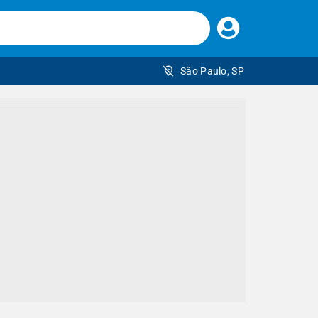
Faça
seu
login
São Paulo, SP