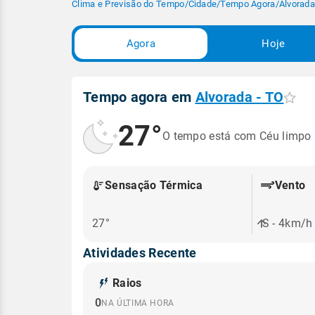
Clima e Previsão do Tempo
/
Cidade
/
Tempo Agora
/
Alvorada
Agora
Hoje
Tempo agora em
Alvorada - TO
27°
O tempo está com Céu limpo
Sensação Térmica
Vento
27°
S - 4km/h
Atividades Recente
Raios
0
NA ÚLTIMA HORA