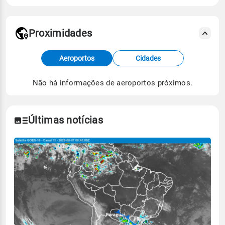
Proximidades
Fonte: dados combinados de estações
Aeroportos
Cidades
meteorológicas e satélite do Centro de Previsão
de Tempo e Estudos Climáticos (CPTEC).
Não há informações de aeroportos próximos.
Para obter mais informações sobre os dados
climáticos,
clique aqui.
Últimas notícias