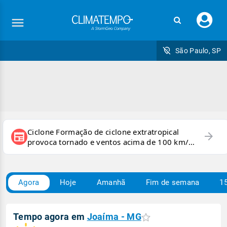
Faç
seu
logi
São Paulo, SP
Ciclone Formação de ciclone extratropical
arrow_forward
newspaper
provoca tornado e ventos acima de 100 km/h
no RS
Agora
Hoje
Amanhã
Fim de semana
15
Tempo agora em
Joaíma - MG