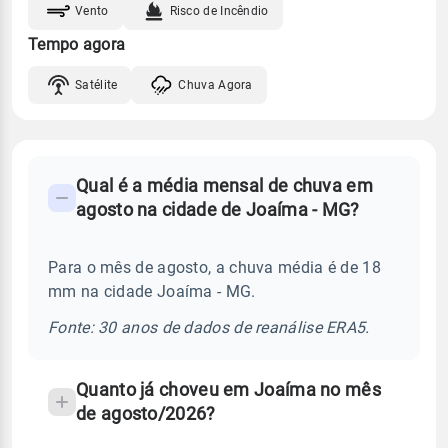
Vento
Risco de Incêndio
Tempo agora
Satélite
Chuva Agora
FAQ
Qual é a média mensal de chuva em
-
agosto na cidade de Joaíma - MG?
Perguntas
frequentes
Para o mês de agosto, a chuva média é de 18
sobre
mm na cidade Joaíma - MG.
chuva
e
Fonte: 30 anos de dados de reanálise ERA5.
temperatura
Quanto já choveu em Joaíma no mês
de agosto/2026?