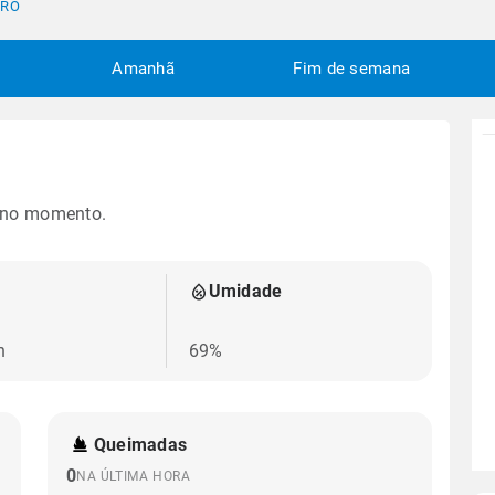
 RO
Amanhã
Fim de semana
 no momento.
Umidade
h
69%
Queimadas
0
NA ÚLTIMA HORA