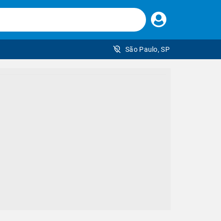
Faça
seu
login
São Paulo, SP