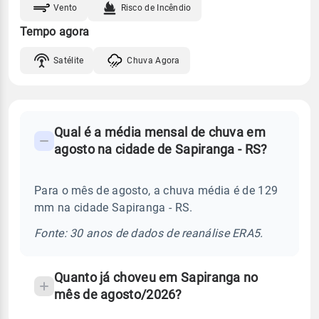
Vento
Risco de Incêndio
Tempo agora
Satélite
Chuva Agora
FAQ
Qual é a média mensal de chuva em
-
agosto na cidade de Sapiranga - RS?
Perguntas
frequentes
Para o mês de agosto, a chuva média é de 129
sobre
mm na cidade Sapiranga - RS.
chuva
e
Fonte: 30 anos de dados de reanálise ERA5.
temperatura
Quanto já choveu em Sapiranga no
mês de agosto/2026?