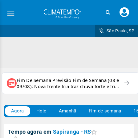
Faç
seu
logi
São Paulo, SP
Fim De Semana Previsão Fim de Semana (08 e
arrow_forward
newspaper
09/08): Nova frente fria traz chuva forte e frio
para áreas do país
Agora
Hoje
Amanhã
Fim de semana
15
Tempo agora em
Sapiranga - RS