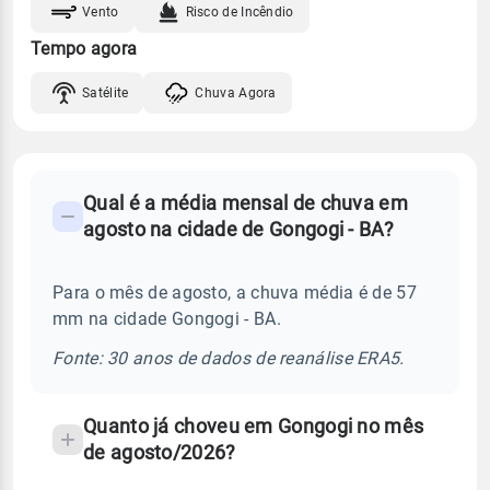
Vento
Risco de Incêndio
Tempo agora
Satélite
Chuva Agora
FAQ
Qual é a média mensal de chuva em
-
agosto na cidade de Gongogi - BA?
Perguntas
frequentes
Para o mês de agosto, a chuva média é de 57
sobre
mm na cidade Gongogi - BA.
chuva
e
Fonte: 30 anos de dados de reanálise ERA5.
temperatura
Quanto já choveu em Gongogi no mês
de agosto/2026?