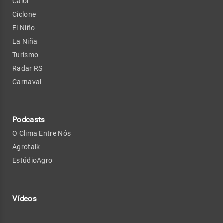
Calor
Ciclone
El Niño
La Niña
Turismo
Radar RS
Carnaval
Podcasts
O Clima Entre Nós
Agrotalk
EstúdioAgro
Vídeos