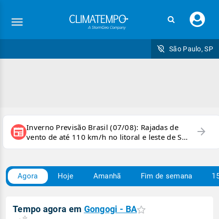
Faç
seu
logi
São Paulo, SP
Inverno Previsão Brasil (07/08): Rajadas de
arrow_forward
newspaper
vento de até 110 km/h no litoral e leste de SP
e sul do RJ
Agora
Hoje
Amanhã
Fim de semana
15
Tempo agora em
Gongogi - BA